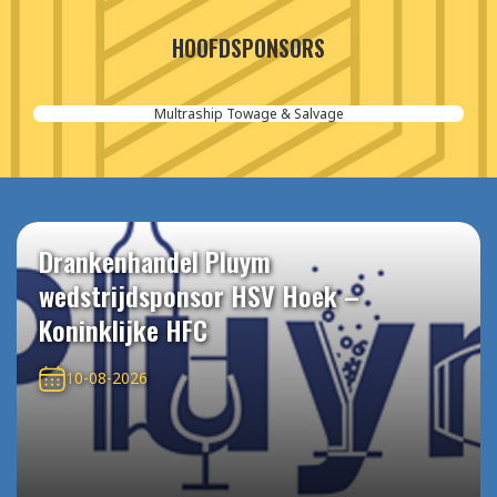
HOOFDSPONSORS
Multraship Towage & Salvage
Drankenhandel Pluym
wedstrijdsponsor HSV Hoek –
Koninklijke HFC
10-08-2026