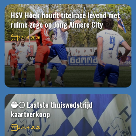
HSV Hoek houdt titelrace levend met
ruime zege op Jong Almere City
27-04-2026
🔵⚪️ Laatste thuiswedstrijd
kaartverkoop
23-04-2026