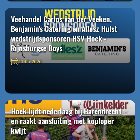
Veehandel Carlos van der Veeken,
Benjamin's Catering en Allesz Hulst
wedstrijdsponsoren HSV Hoek -
Rijnsburgse Boys
11-05-2026
Hoek lijdt nederlaag bij Barendrecht
en raakt aansluiting met koploper
kwijt