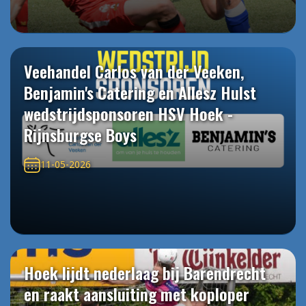
Veehandel Carlos van der Veeken,
Benjamin's Catering en Allesz Hulst
wedstrijdsponsoren HSV Hoek -
Rijnsburgse Boys
11-05-2026
Hoek lijdt nederlaag bij Barendrecht
en raakt aansluiting met koploper