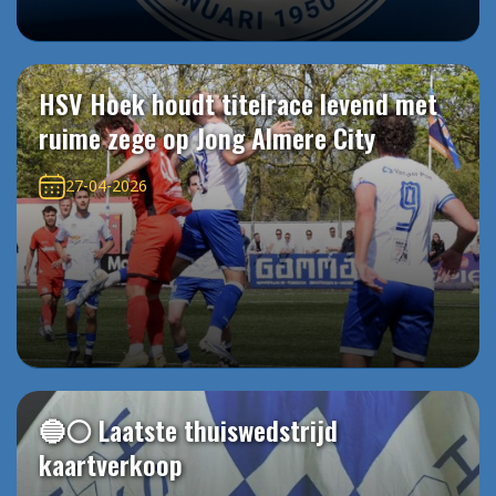
HSV Hoek houdt titelrace levend met
ruime zege op Jong Almere City
27-04-2026
🔵⚪️ Laatste thuiswedstrijd
kaartverkoop