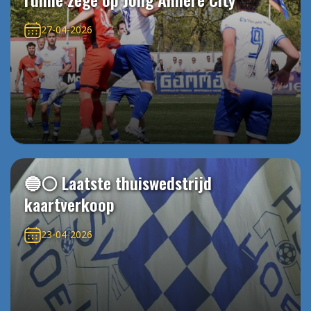
27-04-2026
🔵⚪️ Laatste thuiswedstrijd
kaartverkoop
23-04-2026