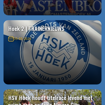
Hoek 2 | TRAINERNIEUWS
05-05-2026
HSV Hoek houdt titelrace levend met
ruime zege op Jong Almere City