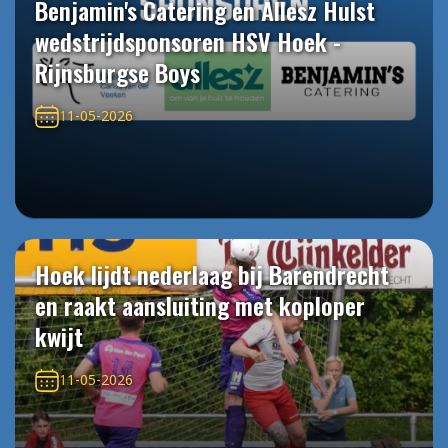
Benjamin's Catering en Allesz Hulst
wedstrijdsponsoren HSV Hoek -
Rijnsburgse Boys
11-05-2026
Hoek lijdt nederlaag bij Barendrecht
en raakt aansluiting met koploper
kwijt
11-05-2026