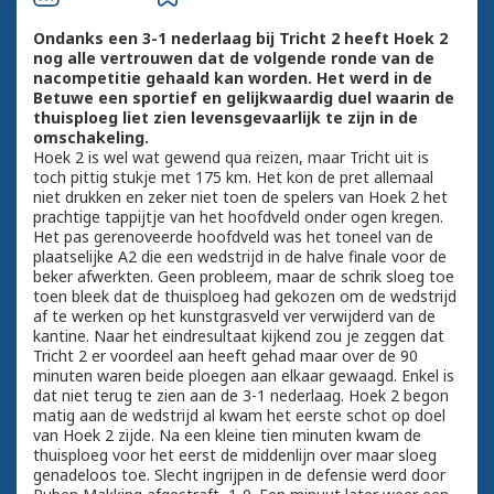
Ondanks een 3-1 nederlaag bij Tricht 2 heeft Hoek 2
nog alle vertrouwen dat de volgende ronde van de
nacompetitie gehaald kan worden. Het werd in de
Betuwe een sportief en gelijkwaardig duel waarin de
thuisploeg liet zien levensgevaarlijk te zijn in de
omschakeling.
Hoek 2 is wel wat gewend qua reizen, maar Tricht uit is
toch pittig stukje met 175 km. Het kon de pret allemaal
niet drukken en zeker niet toen de spelers van Hoek 2 het
prachtige tappijtje van het hoofdveld onder ogen kregen.
Het pas gerenoveerde hoofdveld was het toneel van de
plaatselijke A2 die een wedstrijd in de halve finale voor de
beker afwerkten. Geen probleem, maar de schrik sloeg toe
toen bleek dat de thuisploeg had gekozen om de wedstrijd
af te werken op het kunstgrasveld ver verwijderd van de
kantine. Naar het eindresultaat kijkend zou je zeggen dat
Tricht 2 er voordeel aan heeft gehad maar over de 90
minuten waren beide ploegen aan elkaar gewaagd. Enkel is
dat niet terug te zien aan de 3-1 nederlaag. Hoek 2 begon
matig aan de wedstrijd al kwam het eerste schot op doel
van Hoek 2 zijde. Na een kleine tien minuten kwam de
thuisploeg voor het eerst de middenlijn over maar sloeg
genadeloos toe. Slecht ingrijpen in de defensie werd door