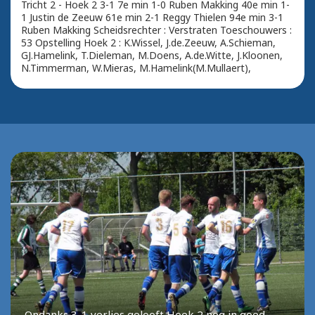
Tricht 2 - Hoek 2 3-1 7e min 1-0 Ruben Makking 40e min 1-
1 Justin de Zeeuw 61e min 2-1 Reggy Thielen 94e min 3-1
Ruben Makking Scheidsrechter : Verstraten Toeschouwers :
53 Opstelling Hoek 2 : K.Wissel, J.de.Zeeuw, A.Schieman,
GJ.Hamelink, T.Dieleman, M.Doens, A.de.Witte, J.Kloonen,
N.Timmerman, W.Mieras, M.Hamelink(M.Mullaert),
Ondanks 3-1 verlies gelooft Hoek 2 nog in goed