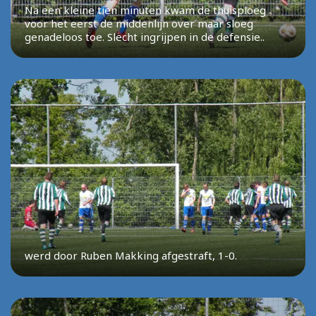
Na een kleine tien minuten kwam de thuisploeg
voor het eerst de middenlijn over maar sloeg
genadeloos toe. Slecht ingrijpen in de defensie..
werd door Ruben Makking afgestraft, 1-0.