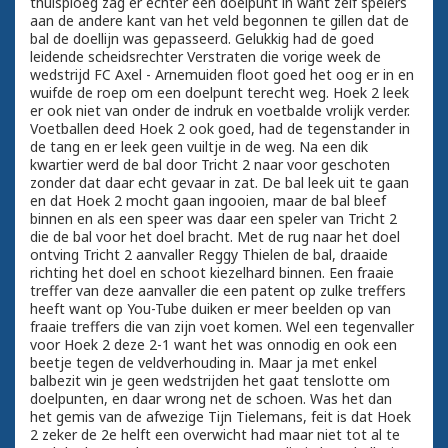
thuisploeg zag er echter een doelpunt in want zelf spelers
aan de andere kant van het veld begonnen te gillen dat de
bal de doellijn was gepasseerd. Gelukkig had de goed
leidende scheidsrechter Verstraten die vorige week de
wedstrijd FC Axel - Arnemuiden floot goed het oog er in en
wuifde de roep om een doelpunt terecht weg. Hoek 2 leek
er ook niet van onder de indruk en voetbalde vrolijk verder.
Voetballen deed Hoek 2 ook goed, had de tegenstander in
de tang en er leek geen vuiltje in de weg. Na een dik
kwartier werd de bal door Tricht 2 naar voor geschoten
zonder dat daar echt gevaar in zat. De bal leek uit te gaan
en dat Hoek 2 mocht gaan ingooien, maar de bal bleef
binnen en als een speer was daar een speler van Tricht 2
die de bal voor het doel bracht. Met de rug naar het doel
ontving Tricht 2 aanvaller Reggy Thielen de bal, draaide
richting het doel en schoot kiezelhard binnen. Een fraaie
treffer van deze aanvaller die een patent op zulke treffers
heeft want op You-Tube duiken er meer beelden op van
fraaie treffers die van zijn voet komen. Wel een tegenvaller
voor Hoek 2 deze 2-1 want het was onnodig en ook een
beetje tegen de veldverhouding in. Maar ja met enkel
balbezit win je geen wedstrijden het gaat tenslotte om
doelpunten, en daar wrong net de schoen. Was het dan
het gemis van de afwezige Tijn Tielemans, feit is dat Hoek
2 zeker de 2e helft een overwicht had maar niet tot al te