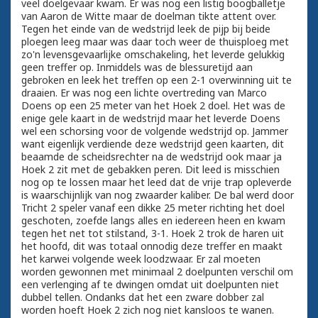
veel doelgevaar kwam. Er was nog een listig boogballetje
van Aaron de Witte maar de doelman tikte attent over.
Tegen het einde van de wedstrijd leek de pijp bij beide
ploegen leeg maar was daar toch weer de thuisploeg met
zo'n levensgevaarlijke omschakeling, het leverde gelukkig
geen treffer op. Inmiddels was de blessuretijd aan
gebroken en leek het treffen op een 2-1 overwinning uit te
draaien. Er was nog een lichte overtreding van Marco
Doens op een 25 meter van het Hoek 2 doel. Het was de
enige gele kaart in de wedstrijd maar het leverde Doens
wel een schorsing voor de volgende wedstrijd op. Jammer
want eigenlijk verdiende deze wedstrijd geen kaarten, dit
beaamde de scheidsrechter na de wedstrijd ook maar ja
Hoek 2 zit met de gebakken peren. Dit leed is misschien
nog op te lossen maar het leed dat de vrije trap opleverde
is waarschijnlijk van nog zwaarder kaliber. De bal werd door
Tricht 2 speler vanaf een dikke 25 meter richting het doel
geschoten, zoefde langs alles en iedereen heen en kwam
tegen het net tot stilstand, 3-1. Hoek 2 trok de haren uit
het hoofd, dit was totaal onnodig deze treffer en maakt
het karwei volgende week loodzwaar. Er zal moeten
worden gewonnen met minimaal 2 doelpunten verschil om
een verlenging af te dwingen omdat uit doelpunten niet
dubbel tellen. Ondanks dat het een zware dobber zal
worden hoeft Hoek 2 zich nog niet kansloos te wanen.