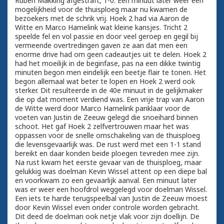
Ruben Makking afgestraft, 1-0. Een minuut later weer een
mogelijkheid voor de thuisploeg maar nu kwamen de
bezoekers met de schrik vrij. Hoek 2 had via Aaron de
Witte en Marco Hamelink wat kleine kansjes. Tricht 2
speelde fel en vol passie en door veel geroep en gegil bij
vermeende overtredingen gaven ze aan dat men een
enorme drive had om geen cadeautjes uit te delen. Hoek 2
had het moeilijk in de beginfase, pas na een dikke twintig
minuten begon men eindelijk een beetje flair te tonen. Het
begon allemaal wat beter te lopen en Hoek 2 werd ook
sterker. Dit resulteerde in de 40e minuut in de gelijkmaker
die op dat moment verdiend was. Een vrije trap van Aaron
de Witte werd door Marco Hamelink panklaar voor de
voeten van Justin de Zeeuw gelegd die snoeihard binnen
schoot. Het gaf Hoek 2 zelfvertrouwen maar het was
oppassen voor de snelle omschakeling van de thuisploeg
die levensgevaarlijk was. De rust werd met een 1-1 stand
bereikt en daar konden beide ploegen tevreden mee zijn.
Na rust kwam het eerste gevaar van de thuisploeg, maar
gelukkig was doelman Kevin Wissel attent op een diepe bal
en voorkwam zo een gevaarlijk aanval. Een minuut later
was er weer een hoofdrol weggelegd voor doelman Wissel.
Een iets te harde terugspeelbal van Justin de Zeeuw moest
door Kevin Wissel even onder controle worden gebracht.
Dit deed de doelman ook netje vlak voor zijn doellijn. De