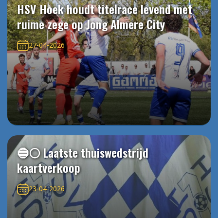
HSV Hoek houdt titelrace levend met
ruime zege op Jong Almere City
27-04-2026
🔵⚪️ Laatste thuiswedstrijd
kaartverkoop
23-04-2026