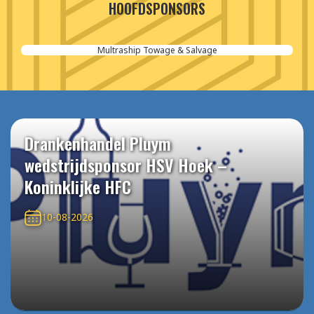
HOOFDSPONSORS
Aannemersbedrijf van der Poel
Drankenhandel Pluym
wedstrijdsponsor HSV Hoek –
Koninklijke HFC
10-08-2026