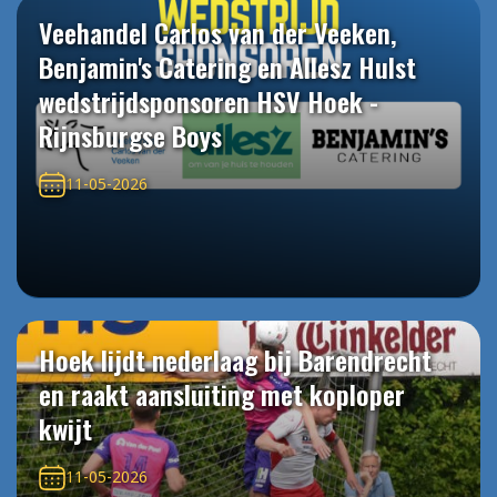
Veehandel Carlos van der Veeken,
Benjamin's Catering en Allesz Hulst
wedstrijdsponsoren HSV Hoek -
Rijnsburgse Boys
11-05-2026
Hoek lijdt nederlaag bij Barendrecht
en raakt aansluiting met koploper
kwijt
11-05-2026