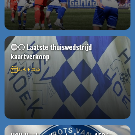
🔵⚪️ Laatste thuiswedstrijd
kaartverkoop
23-04-2026