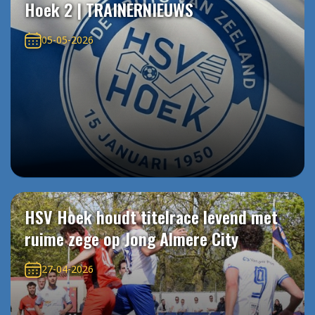
Hoek 2 | TRAINERNIEUWS
05-05-2026
HSV Hoek houdt titelrace levend met
ruime zege op Jong Almere City
27-04-2026