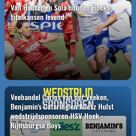
Van Hauter en Sula houden Hoeks
titelkansen levend
18-05-2026
Veehandel Carlos van der Veeken,
Benjamin's Catering en Allesz Hulst
wedstrijdsponsoren HSV Hoek -
Rijnsburgse Boys