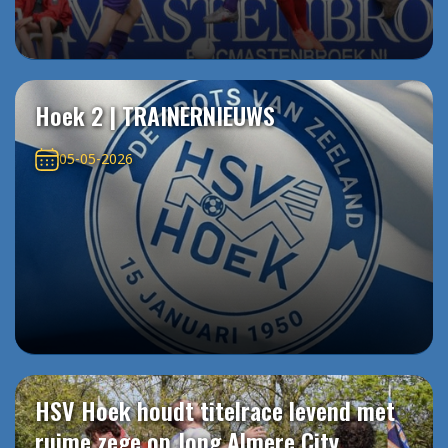
Hoek 2 | TRAINERNIEUWS
05-05-2026
HSV Hoek houdt titelrace levend met
ruime zege op Jong Almere City