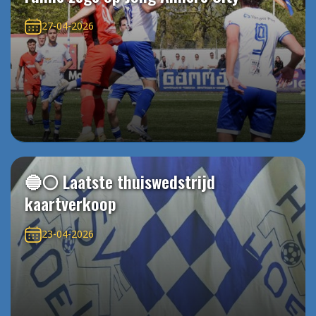
27-04-2026
🔵⚪️ Laatste thuiswedstrijd
kaartverkoop
23-04-2026