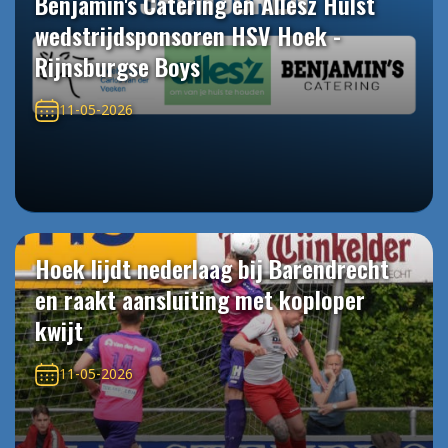
Benjamin's Catering en Allesz Hulst
wedstrijdsponsoren HSV Hoek -
Rijnsburgse Boys
11-05-2026
Hoek lijdt nederlaag bij Barendrecht
en raakt aansluiting met koploper
kwijt
11-05-2026