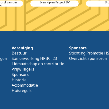
rijf van der
Even Kijken Project BV
Bl
el
Vereniging
Sponsors
Bestuur
Stichting Promotie H
agen
Samenwerking HPBC '23
Overzicht sponsoren
Lidmaatschap en contributie
Vrijwilligers
Sponsors
Historie
Accommodatie
Huisregels