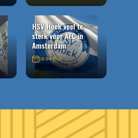
HSV Hoek veel te
sterk voor AFC in
Amsterdam
20-04-2026