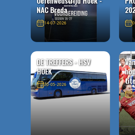
Oefenwedstrijd Hoek -
PR
NAC Breda
20
14-07-2026
0
DE TREFFERS - HSV
Van
HOEK
ho
tit
20-05-2026
1