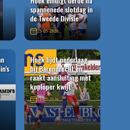
Hoek eindigt derde na
spannenede slotdag in
de Tweede Divisie
25-05-2026
an
Hoek lijdt nederlaag
in's
bij Barendrecht en
raakt aansluiting met
koploper kwijt
n
11-05-2026