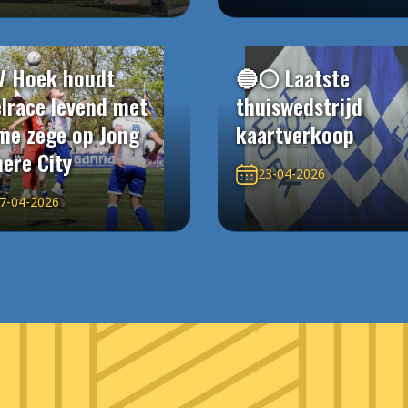
V Hoek houdt
🔵⚪️ Laatste
elrace levend met
thuiswedstrijd
me zege op Jong
kaartverkoop
ere City
23-04-2026
7-04-2026