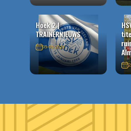
Hoek 2 |
HS
TRAINERNIEUWS
tit
rui
05-05-2026
Alm
2