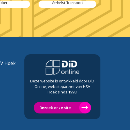
okker
Verhelst Transport
Verhae
Not
SV Hoek
Deze website is ontwikkeld door DiD
Online, websitepartner van HSV
Hoek sinds 1998!
Bezoek onze site