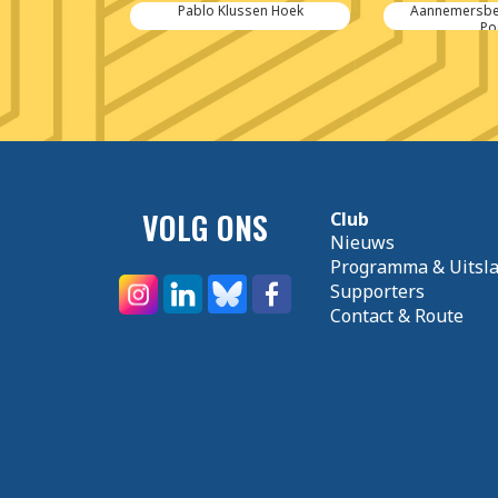
lux BV
Pablo Klussen Hoek
Aannemersbed
Po
VOLG ONS
Club
Nieuws
Programma & Uitsl
Supporters
Contact & Route