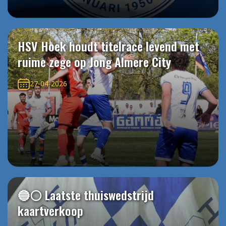
HSV Hoek houdt titelrace levend met
ruime zege op Jong Almere City
27-04-2026
🔵⚪️ Laatste thuiswedstrijd
kaartverkoop