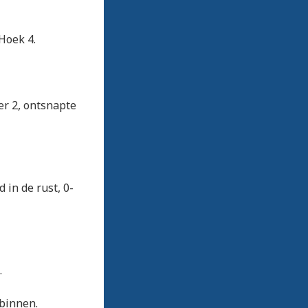
Hoek 4.
er 2, ontsnapte
 in de rust, 0-
.
 binnen.