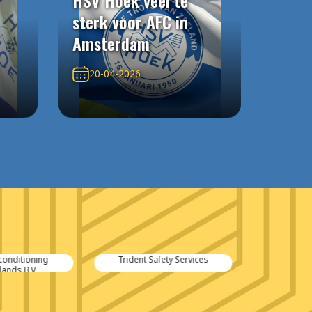
HSV Hoek veel te
sterk voor AFC in
Amsterdam
20-04-2026
conditioning
Trident Safety Services
ands B.V.