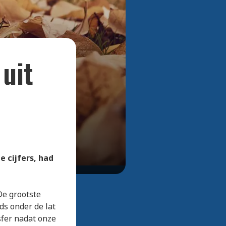
Bekijk alle foto's
 uit
 cijfers, had
De grootste
ds onder de lat
sfer nadat onze