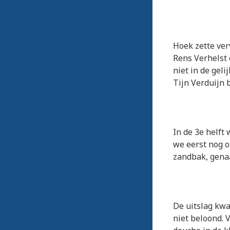
Hoek zette ver
Rens Verhelst 
niet in de geli
Tijn Verduijn 
In de 3e helft
we eerst nog 
zandbak, genaa
De uitslag kw
niet beloond. 