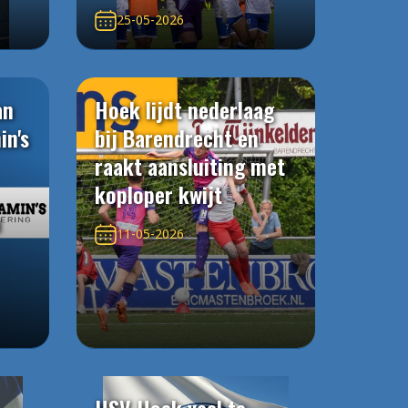
25-05-2026
an
Hoek lijdt nederlaag
in's
bij Barendrecht en
raakt aansluiting met
koploper kwijt
n
11-05-2026