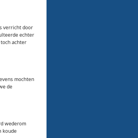
s verricht door
ulteerde echter
 toch achter
 Tevens mochten
 we de
erd wederom
n koude