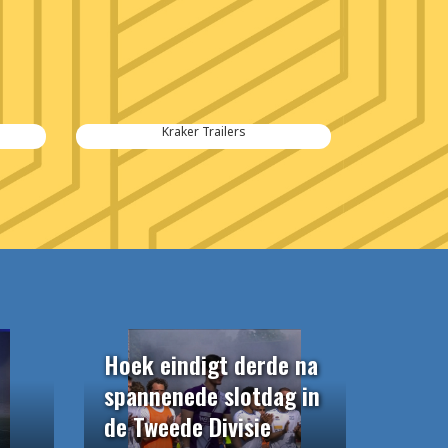
Kraker Trailers
Hoek eindigt derde na
spannenede slotdag in
de Tweede Divisie