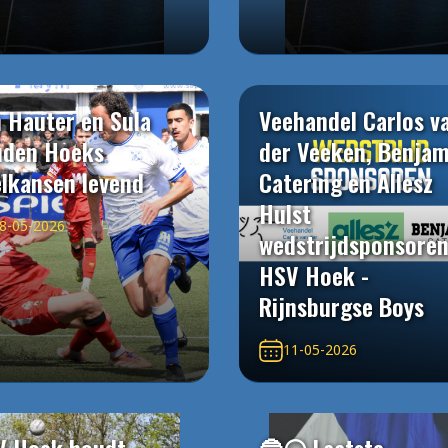
 Hauter en Sula
Veehandel Carlos v
uden Hoeks
der Veeken, Benjam
elkansen levend
Catering en Allesz
Hulst
8-05-2026
wedstrijdsponsore
HSV Hoek -
Rijnsburgse Boys
11-05-2026