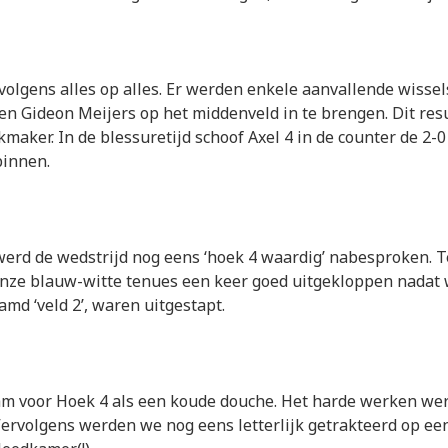
volgens alles op alles. Er werden enkele aanvallende wissel
en Gideon Meijers op het middenveld in te brengen. Dit res
jkmaker. In de blessuretijd schoof Axel 4 in de counter de 2-0
binnen.
 werd de wedstrijd nog eens ‘hoek 4 waardig’ nabesproken.
onze blauw-witte tenues een keer goed uitgekloppen nadat
md ‘veld 2’, waren uitgestapt.
am voor Hoek 4 als een koude douche. Het harde werken w
Vervolgens werden we nog eens letterlijk getrakteerd op ee