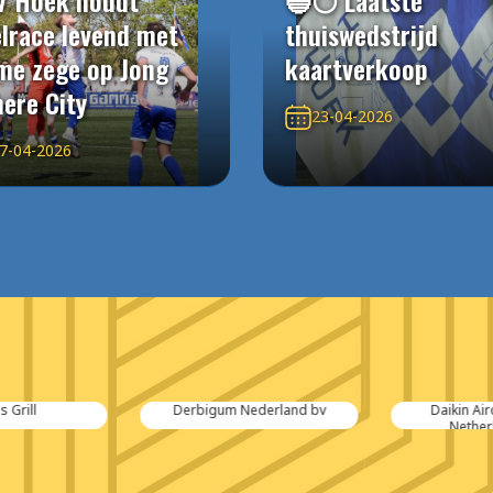
V Hoek houdt
🔵⚪️ Laatste
elrace levend met
thuiswedstrijd
me zege op Jong
kaartverkoop
ere City
23-04-2026
7-04-2026
 Grill
Derbigum Nederland bv
Daikin Air
Netherl