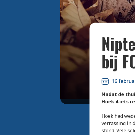
Nipte
bij F
16 februa
Nadat de thui
Hoek 4 iets r
Hoek had weder
verrassing in 
stond. Vele se