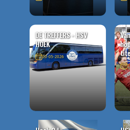
DE TREFFERS - HSV
Van
HOEK
ho
tit
20-05-2026
1