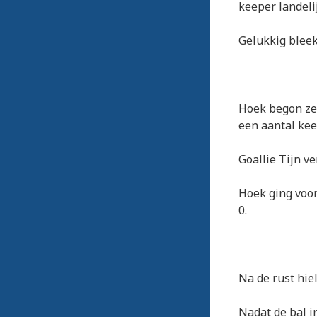
keeper landeli
Gelukkig bleek
Hoek begon zee
een aantal kee
Goallie Tijn v
Hoek ging voor
0.
Na de rust hie
Nadat de bal i