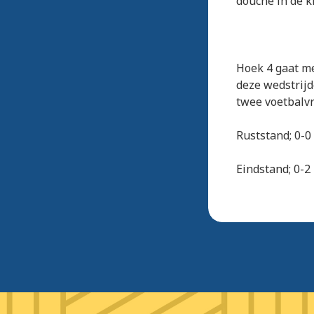
douche in de k
Hoek 4 gaat m
deze wedstrij
twee voetbalv
Ruststand; 0-0
Eindstand; 0-2