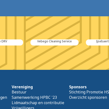
 DRV
Vebego Cleaning Service
Ijsebaer
Vereniging
Sponsors
Bestuur
Stichting Promotie H
agen
Samenwerking HPBC '23
Overzicht sponsoren
Lidmaatschap en contributie
Vrijwilligers