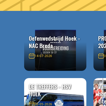
Oefenwedstrijd Hoek -
PR
NAC Breda
20
14-07-2026
0
DE TREFFERS - HSV
Van
HOEK
ho
tit
20-05-2026