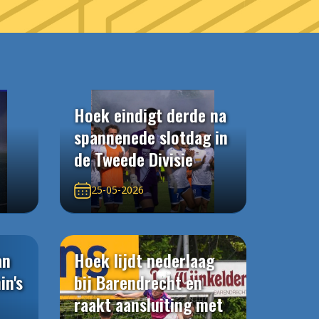
Hoek eindigt derde na
spannenede slotdag in
de Tweede Divisie
25-05-2026
an
Hoek lijdt nederlaag
in's
bij Barendrecht en
raakt aansluiting met