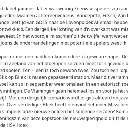
nd ik het jammer dat er wat weinig Zeeuwse spelers zijn aa
 geleden kwamen achtereenvolgens Vandepitte, Fitsch, Van 
nge leeftijd van GOES naar de Lovenpolder. Allemaal hebben
ontwikkeld. Een dergelijke lichting van d’n overkant was mi
eweest. In het woordje ‘misschien’ zit de twijfel want wat e
ijdens de onderhandelingen met potentiele spelers weet ik 
pporter met een middeninkomen denk ik gewoon simpel: De
er in Zeeland van het afgelopen seizoen moet toch gewoon b
nd spelen. Eén + één is toch gewoon twee. Zou toch een log
Blik op Bliek is nu een gepasseerd station. Maar dit verla
voel kan zo in september weer omslaan in een euforisch ro
rwinningen. De Vlamingen gaan helemaal los en voor je het
 vijf. Met een dergelijk scenario wordt er getrakteerd op ja
ek. Over verdediger Bliek heeft niemand het meer. Misschie
Rik Impens onze nieuwe helden het komende seizoen? Kom i
eningszin van deze kopstoot: De nieuwsgierigheid blijft de 
r de HSV Hoek.