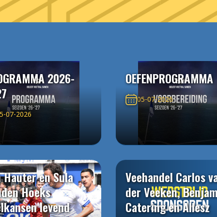
OGRAMMA 2026-
OEFENPROGRAMMA
27
05-07-2026
5-07-2026
 Hauter en Sula
Veehandel Carlos v
uden Hoeks
der Veeken, Benjam
elkansen levend
Catering en Allesz