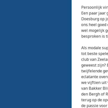
Persoonlijk vi
Een paar jaar
Doesburg op jo
ons heel goed 
wel mogelijk g
besproken is t
Als modale su
tot beste spel
club van Zeela
geweest zijn? 
twijfelende ge
eclatante ove
we vijftien uit
van Bakker Bli
den Bergh of 
terug op de op
de passie voo