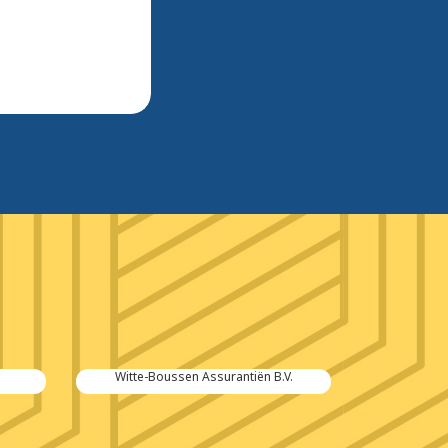
Witte-Boussen Assurantiën B.V.
Multras