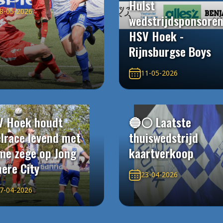
Hulst
8-05-2026
wedstrijdsponsore
HSV Hoek -
Rijnsburgse Boys
11-05-2026
V Hoek houdt
🔵⚪️ Laatste
elrace levend met
thuiswedstrijd
me zege op Jong
kaartverkoop
ere City
23-04-2026
7-04-2026