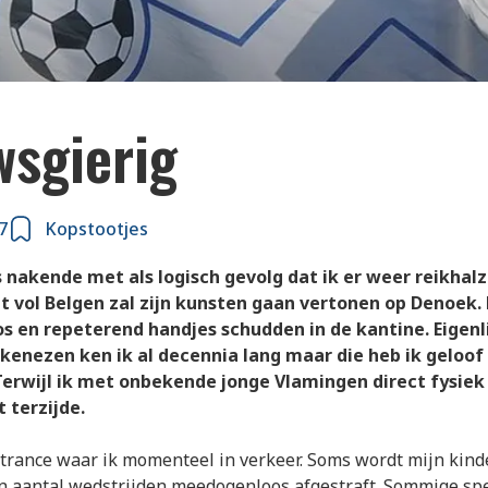
wsgierig
7
Kopstootjes
s nakende met als logisch gevolg dat ik er weer reikhal
vat vol Belgen zal zijn kunsten gaan vertonen op Denoek.
s en repeterend handjes schudden in de kantine. Eigenl
nezen ken ik al decennia lang maar die heb ik geloof 
erwijl ik met onbekende jonge Vlamingen direct fysiek
 terzijde.
e trance waar ik momenteel in verkeer. Soms wordt mijn kind
en aantal wedstrijden meedogenloos afgestraft. Sommige spe