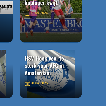
koploper kwijt
n
11-05-2026
HSV Hoek veel te
sterk voor AFC in
Amsterdam
20-04-2026