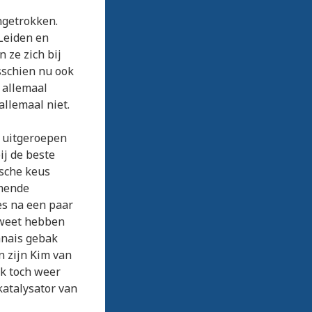
ngetrokken.
Leiden en
 ze zich bij
sschien nu ook
r allemaal
allemaal niet.
 uitgeroepen
ij de beste
ische keus
mmende
es na een paar
 weet hebben
vanais gebak
n zijn Kim van
k toch weer
katalysator van