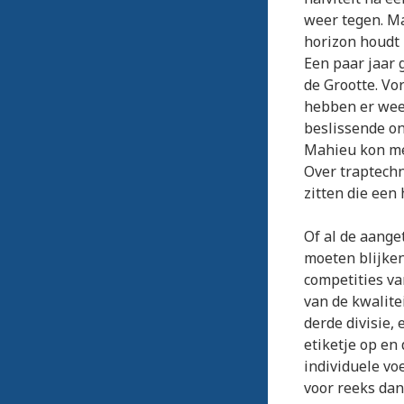
weer tegen. Ma
horizon houdt 
Een paar jaar 
de Grootte. Vo
hebben er weer
beslissende on
Mahieu kon me 
Over traptechn
zitten die een
Of al de aang
moeten blijken
competities va
van de kwalite
derde divisie,
etiketje op en
individuele vo
voor reeks dan