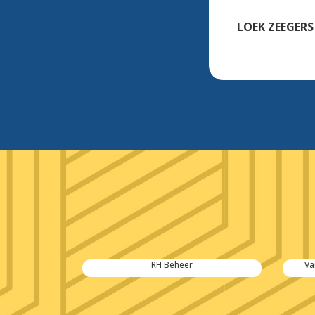
LOEK ZEEGERS
s
RH Beheer
Va