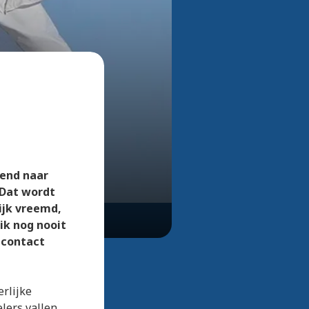
Bekijk alle foto's
zend naar
 Dat wordt
ijk vreemd,
ik nog nooit
 contact
erlijke
lers vallen