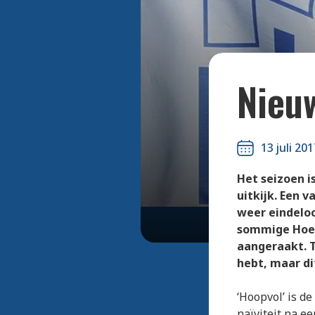
Nieu
13 juli 201
Het seizoen i
uitkijk. Een 
weer eindeloo
sommige Hoeke
aangeraakt. T
hebt, maar dit
‘Hoopvol’ is d
naïviteit na e