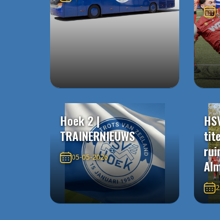
1
Hoek 2 |
HS
TRAINERNIEUWS
tit
rui
05-05-2026
Alm
2