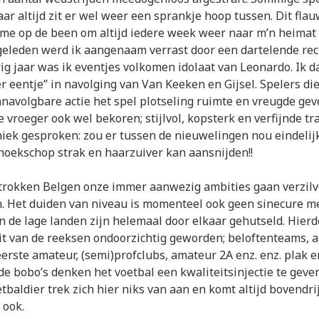
ar altijd zit er wel weer een sprankje hoop tussen. Dit flau
me op de been om altijd iedere week weer naar m’n heimat a
geleden werd ik aangenaam verrast door een dartelende re
rig jaar was ik eventjes volkomen idolaat van Leonardo. Ik 
 eentje” in navolging van Van Keeken en Gijsel. Spelers di
navolgbare actie het spel plotseling ruimte en vreugde gev
vroeger ook wel bekoren; stijlvol, kopsterk en verfijnde tr
iek gesproken: zou er tussen de nieuwelingen nou eindelij
 hoekschop strak en haarzuiver kan aansnijden!!
etrokken Belgen onze immer aanwezig ambities gaan verzilv
. Het duiden van niveau is momenteel ook geen sinecure me
n de lage landen zijn helemaal door elkaar gehutseld. Hierdo
it van de reeksen ondoorzichtig geworden; beloftenteams, 
 eerste amateur, (semi)profclubs, amateur 2A enz. enz. plak 
 de bobo’s denken het voetbal een kwaliteitsinjectie te geve
etbaldier trek zich hier niks van aan en komt altijd bovendri
 ook.