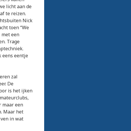
we licht aan de
f te reizen.
chtsbuiten Nick
dacht toen “We
e met een
en. Trage
aptechniek.
k eens eentje
eren zal
er. De
or is het ijken
amateurclubs,
er maar een
n. Maar het
jven in wat