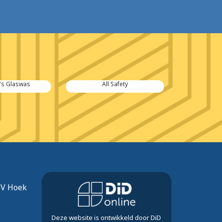
t's Glaswas
All Safety
Zeeuwse V
SV Hoek
Deze website is ontwikkeld door DiD