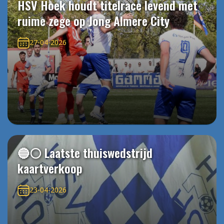
HSV Hoek houdt titelrace levend met
ruime zege op Jong Almere City
27-04-2026
🔵⚪️ Laatste thuiswedstrijd
kaartverkoop
23-04-2026