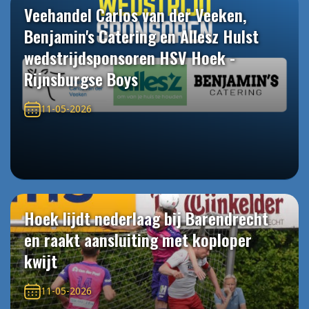
Veehandel Carlos van der Veeken,
Benjamin's Catering en Allesz Hulst
wedstrijdsponsoren HSV Hoek -
Rijnsburgse Boys
11-05-2026
Hoek lijdt nederlaag bij Barendrecht
en raakt aansluiting met koploper
kwijt
11-05-2026