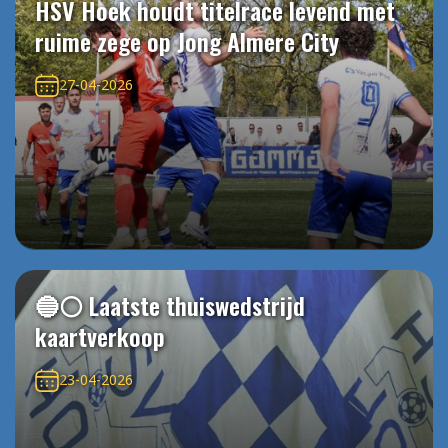
HSV Hoek houdt titelrace levend met
ruime zege op Jong Almere City
27-04-2026
🔵⚪️ Laatste thuiswedstrijd
kaartverkoop
23-04-2026