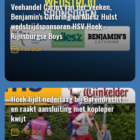
Veehandel Carlos van der Veeken,
Benjamin's Catering en Allesz Hulst
wedstrijdsponsoren HSV Hoek -
Rijnsburgse Boys
11-05-2026
Hoek lijdt nederlaag bij Barendrecht
en raakt aansluiting met koploper
kwijt
11-05-2026