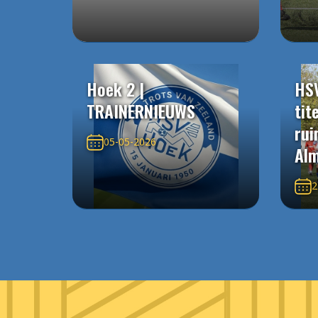
Hoek 2 |
HS
TRAINERNIEUWS
tit
rui
05-05-2026
Alm
2