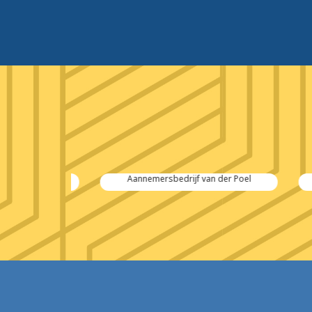
 Salvage
Aannemersbedrijf van der Poel