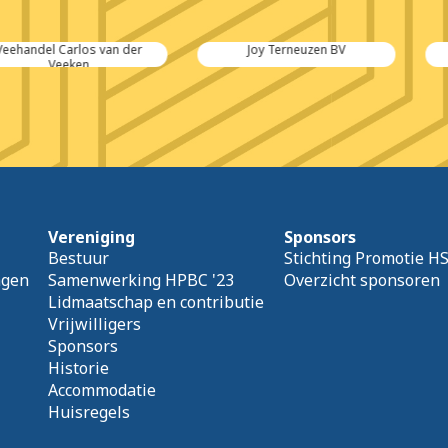
rlos van der
Joy Terneuzen BV
Be
ken
Vereniging
Sponsors
Bestuur
Stichting Promotie H
agen
Samenwerking HPBC '23
Overzicht sponsoren
Lidmaatschap en contributie
Vrijwilligers
Sponsors
Historie
Accommodatie
Huisregels