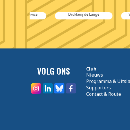
nerservice
Drukkerij de Lange
Veehandel Ca
Vee
VOLG ONS
Club
Nieuws
Programma & Uitsl
Supporters
Contact & Route