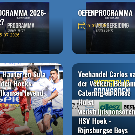
OGRAMMA 2026-
OEFENPROGRAMMA
27
05-07-2026
5-07-2026
 Hauter en Sula
Veehandel Carlos v
uden Hoeks
der Veeken, Benjam
elkansen levend
Catering en Allesz
Hulst
8-05-2026
wedstrijdsponsore
HSV Hoek -
Rijnsburgse Boys