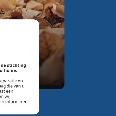
Bekijk alle foto's
de stichting
nsorhome.
eparatie en
aag die van u
ast een
en wij
en informeren.