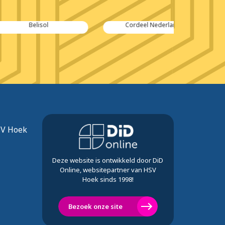
lisol
Cordeel Nederland
Rojas 
SV Hoek
Deze website is ontwikkeld door DiD
Online, websitepartner van HSV
Hoek sinds 1998!
Bezoek onze site