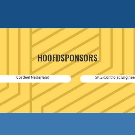
HOOFDSPONSORS
Cordeel Nederland
SPIE-Controlec Engineering