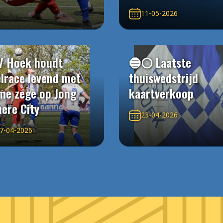
11-05-2026
V Hoek houdt
🔵⚪️ Laatste
elrace levend met
thuiswedstrijd
me zege op Jong
kaartverkoop
ere City
23-04-2026
7-04-2026