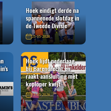
Hoek eindigt derde na
spannenede slotdag in
de Tweede Divisie
25-05-2026
an
Hoek lijdt nederlaag
in's
bij Barendrecht en
raakt aansluiting met
koploper kwijt
n
11-05-2026