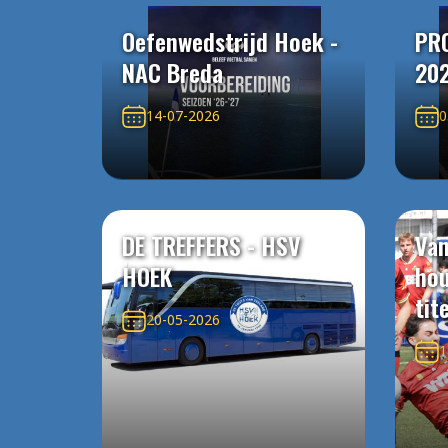
Oefenwedstrijd Hoek -
PR
NAC Breda
20
14-07-2026
0
DE TREFFERS - HSV
Van
HOEK
ho
tit
20-05-2026
1