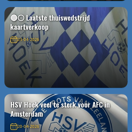
🔵⚪️ Laatste thuiswedstrijd
kaartverkoop
23-04-2026
HSV Hoek veel te sterk voor AFC in
Amsterdam
20-04-2026