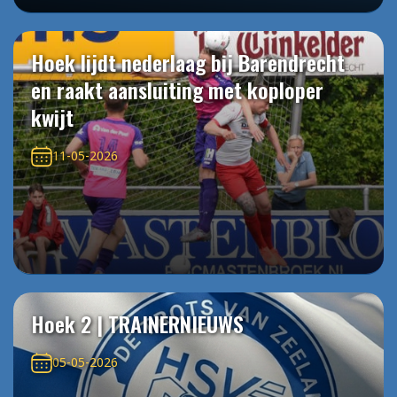
Hoek lijdt nederlaag bij Barendrecht
en raakt aansluiting met koploper
kwijt
11-05-2026
Hoek 2 | TRAINERNIEUWS
05-05-2026