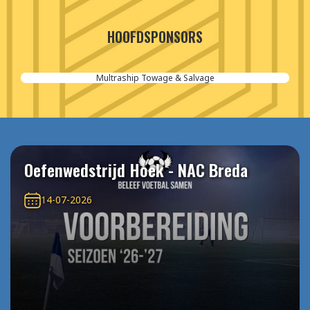
HOOFDSPONSORS
Multraship Towage & Salvage
Oefenwedstrijd Hoek - NAC Breda
14-07-2026