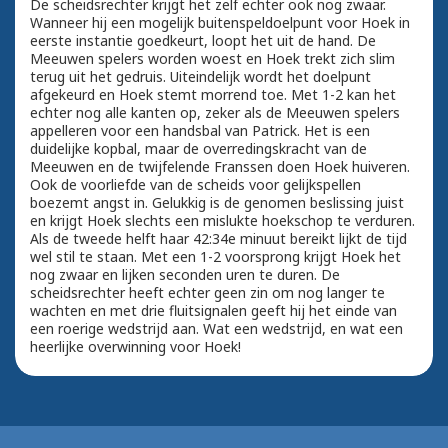
De scheidsrechter krijgt het zelf echter ook nog zwaar.
Wanneer hij een mogelijk buitenspeldoelpunt voor Hoek in
eerste instantie goedkeurt, loopt het uit de hand. De
Meeuwen spelers worden woest en Hoek trekt zich slim
terug uit het gedruis. Uiteindelijk wordt het doelpunt
afgekeurd en Hoek stemt morrend toe. Met 1-2 kan het
echter nog alle kanten op, zeker als de Meeuwen spelers
appelleren voor een handsbal van Patrick. Het is een
duidelijke kopbal, maar de overredingskracht van de
Meeuwen en de twijfelende Franssen doen Hoek huiveren.
Ook de voorliefde van de scheids voor gelijkspellen
boezemt angst in. Gelukkig is de genomen beslissing juist
en krijgt Hoek slechts een mislukte hoekschop te verduren.
Als de tweede helft haar 42:34e minuut bereikt lijkt de tijd
wel stil te staan. Met een 1-2 voorsprong krijgt Hoek het
nog zwaar en lijken seconden uren te duren. De
scheidsrechter heeft echter geen zin om nog langer te
wachten en met drie fluitsignalen geeft hij het einde van
een roerige wedstrijd aan. Wat een wedstrijd, en wat een
heerlijke overwinning voor Hoek!