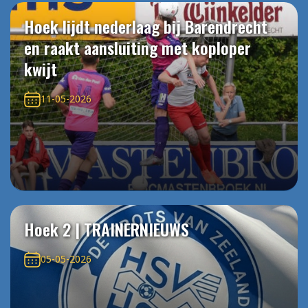
Hoek lijdt nederlaag bij Barendrecht
en raakt aansluiting met koploper
kwijt
11-05-2026
Hoek 2 | TRAINERNIEUWS
05-05-2026