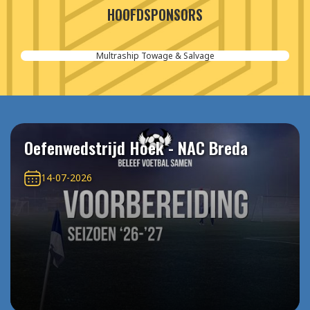
HOOFDSPONSORS
Multraship Towage & Salvage
Oefenwedstrijd Hoek - NAC Breda
14-07-2026