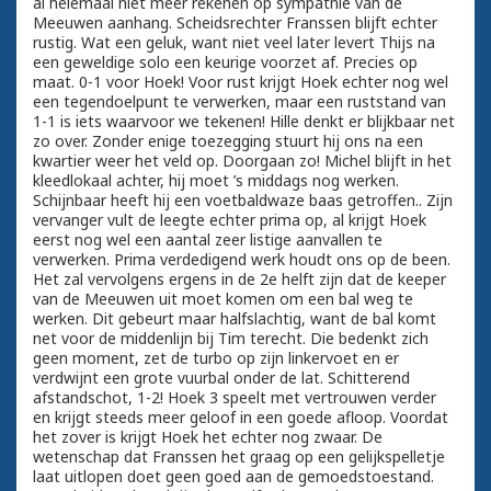
al helemaal niet meer rekenen op sympathie van de
Meeuwen aanhang. Scheidsrechter Franssen blijft echter
rustig. Wat een geluk, want niet veel later levert Thijs na
een geweldige solo een keurige voorzet af. Precies op
maat. 0-1 voor Hoek! Voor rust krijgt Hoek echter nog wel
een tegendoelpunt te verwerken, maar een ruststand van
1-1 is iets waarvoor we tekenen! Hille denkt er blijkbaar net
zo over. Zonder enige toezegging stuurt hij ons na een
kwartier weer het veld op. Doorgaan zo! Michel blijft in het
kleedlokaal achter, hij moet ’s middags nog werken.
Schijnbaar heeft hij een voetbaldwaze baas getroffen.. Zijn
vervanger vult de leegte echter prima op, al krijgt Hoek
eerst nog wel een aantal zeer listige aanvallen te
verwerken. Prima verdedigend werk houdt ons op de been.
Het zal vervolgens ergens in de 2e helft zijn dat de keeper
van de Meeuwen uit moet komen om een bal weg te
werken. Dit gebeurt maar halfslachtig, want de bal komt
net voor de middenlijn bij Tim terecht. Die bedenkt zich
geen moment, zet de turbo op zijn linkervoet en er
verdwijnt een grote vuurbal onder de lat. Schitterend
afstandschot, 1-2! Hoek 3 speelt met vertrouwen verder
en krijgt steeds meer geloof in een goede afloop. Voordat
het zover is krijgt Hoek het echter nog zwaar. De
wetenschap dat Franssen het graag op een gelijkspelletje
laat uitlopen doet geen goed aan de gemoedstoestand.