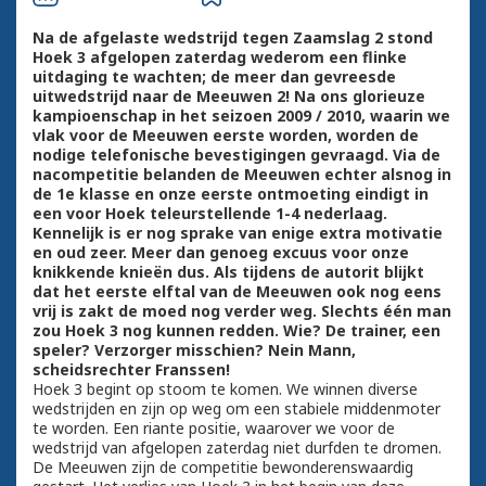
Na de afgelaste wedstrijd tegen Zaamslag 2 stond
Hoek 3 afgelopen zaterdag wederom een flinke
uitdaging te wachten; de meer dan gevreesde
uitwedstrijd naar de Meeuwen 2! Na ons glorieuze
kampioenschap in het seizoen 2009 / 2010, waarin we
vlak voor de Meeuwen eerste worden, worden de
nodige telefonische bevestigingen gevraagd. Via de
nacompetitie belanden de Meeuwen echter alsnog in
de 1e klasse en onze eerste ontmoeting eindigt in
een voor Hoek teleurstellende 1-4 nederlaag.
Kennelijk is er nog sprake van enige extra motivatie
en oud zeer. Meer dan genoeg excuus voor onze
knikkende knieën dus. Als tijdens de autorit blijkt
dat het eerste elftal van de Meeuwen ook nog eens
vrij is zakt de moed nog verder weg. Slechts één man
zou Hoek 3 nog kunnen redden. Wie? De trainer, een
speler? Verzorger misschien? Nein Mann,
scheidsrechter Franssen!
Hoek 3 begint op stoom te komen. We winnen diverse
wedstrijden en zijn op weg om een stabiele middenmoter
te worden. Een riante positie, waarover we voor de
wedstrijd van afgelopen zaterdag niet durfden te dromen.
De Meeuwen zijn de competitie bewonderenswaardig