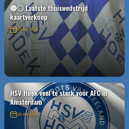
🔵⚪️ Laatste thuiswedstrijd
kaartverkoop
23-04-2026
HSV Hoek veel te sterk voor AFC in
Amsterdam
20-04-2026