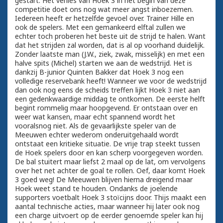
gestart. Het verlies van Hoek 3 in het begin van deze
competitie doet ons nog wat meer angst inboezemen.
Iedereen heeft er hetzelfde gevoel over. Trainer Hille en
ook de spelers. Met een gemankeerd elftal zullen we
echter toch proberen het beste uit de strijd te halen. Want
dat het strijden zal worden, dat is al op voorhand duidelijk.
Zonder laatste man (J.W., ziek, zwak, misselijk) en met een
halve spits (Michel) starten we aan de wedstrijd. Het is
dankzij B-junior Quinten Bakker dat Hoek 3 nog een
volledige reservebank heeft! Wanneer we voor de wedstrijd
dan ook nog eens de scheids treffen lijkt Hoek 3 niet aan
een gedenkwaardige middag te ontkomen. De eerste helft
begint rommelig maar hoopgevend. Er ontstaan over en
weer wat kansen, maar echt spannend wordt het
vooralsnog niet. Als de gevaarlijkste speler van de
Meeuwen echter wederom onderuitgehaald wordt
ontstaat een kritieke situatie. De vrije trap steekt tussen
de Hoek spelers door en kan scherp voorgegeven worden.
De bal stuitert maar liefst 2 maal op de lat, om vervolgens
over het net achter de goal te rollen. Oef, daar komt Hoek
3 goed weg! De Meeuwen blijven hierna dreigend maar
Hoek weet stand te houden. Ondanks de joelende
supporters voetbalt Hoek 3 stoïcijns door. Thijs maakt een
aantal technische acties, maar wanneer hij later ook nog
een charge uitvoert op de eerder genoemde speler kan hij