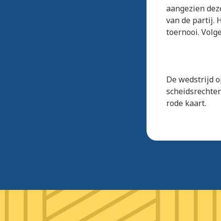
aangezien deze
van de partij. 
toernooi. Volg
De wedstrijd o
scheidsrechter
rode kaart.