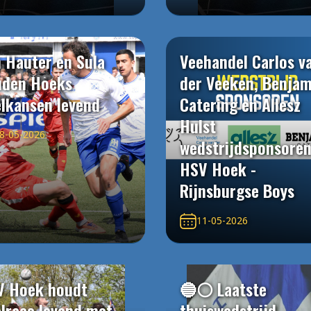
 Hauter en Sula
Veehandel Carlos v
uden Hoeks
der Veeken, Benjam
elkansen levend
Catering en Allesz
Hulst
8-05-2026
wedstrijdsponsore
HSV Hoek -
Rijnsburgse Boys
11-05-2026
V Hoek houdt
🔵⚪️ Laatste
elrace levend met
thuiswedstrijd