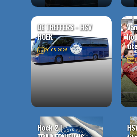
DE TREFFERS - HSV
Van
HOEK
ho
tit
20-05-2026
1
Hoek 2 |
HS
TRAINERNIEUWS
tit