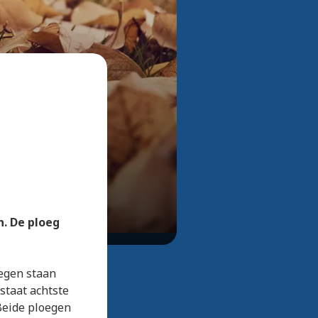
Bekijk alle foto's
n. De ploeg
oegen staan
staat achtste
 Beide ploegen