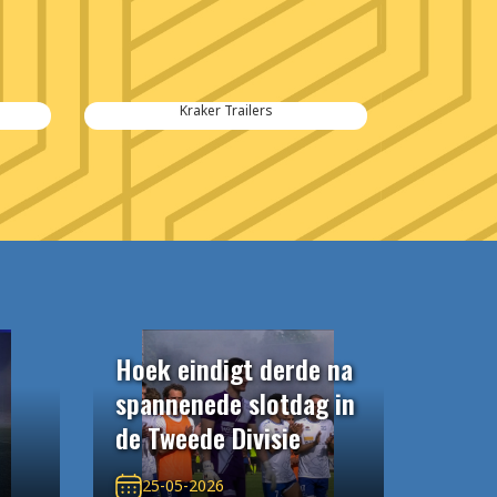
Kraker Trailers
Hoek eindigt derde na
spannenede slotdag in
de Tweede Divisie
25-05-2026