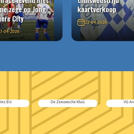
me zege op Jong
kaartverkoop
ere City
23-04-2026
7-04-2026
es B.V.
De Zeeuwsche Kluis
VG Arc