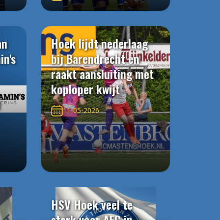
an
Hoek lijdt nederlaag
in's
bij Barendrecht en
raakt aansluiting met
koploper kwijt
n
11-05-2026
HSV Hoek veel te
sterk voor AFC in