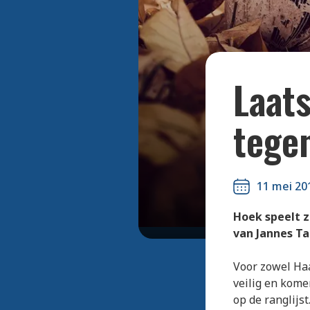
Laats
tege
11 mei 20
Hoek speelt z
van Jannes Ta
Voor zowel Haa
veilig en kome
op de ranglijs