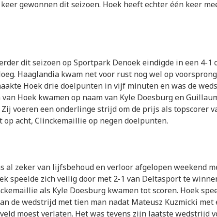
eer gewonnen dit seizoen. Hoek heeft echter één keer mee
erder dit seizoen op Sportpark Denoek eindigde in een 4-1
loeg. Haaglandia kwam net voor rust nog wel op voorsprong
aakte Hoek drie doelpunten in vijf minuten en was de wedst
 van Hoek kwamen op naam van Kyle Doesburg en Guillau
 Zij voeren een onderlinge strijd om de prijs als topscorer v
 op acht, Clinckemaillie op negen doelpunten.
 al zeker van lijfsbehoud en verloor afgelopen weekend m
ek speelde zich veilig door met 2-1 van Deltasport te winne
ckemaillie als Kyle Doesburg kwamen tot scoren. Hoek spee
van de wedstrijd met tien man nadat Mateusz Kuzmicki met 
 veld moest verlaten. Het was tevens zijn laatste wedstrijd 