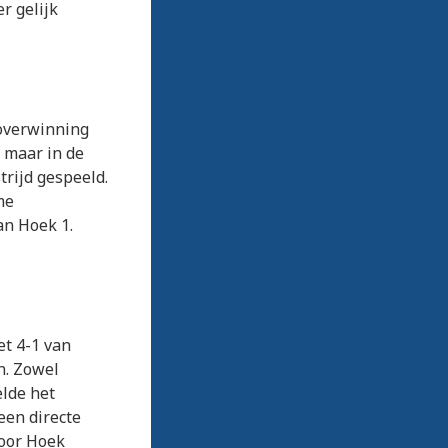
r gelijk
 overwinning
 maar in de
rijd gespeeld.
me
an Hoek 1.
et 4-1 van
n. Zowel
lde het
een directe
voor Hoek