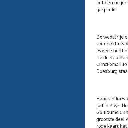
hebben negen k
gespeeld.
De wedstrijd e
voor de thuisp
tweede helft m
De doelpunten
Clinckemaillie.
Doesburg staat
Haaglandia was
Jodan Boys. Ho
Guillaume Clin
grootste deel 
rode kaart het