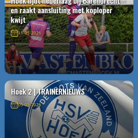
Hoek lijdt nederlaag bij Barendrecht
en raakt aansluiting met koploper
kwijt
11-05-2026
Hoek 2 | TRAINERNIEUWS
05-05-2026