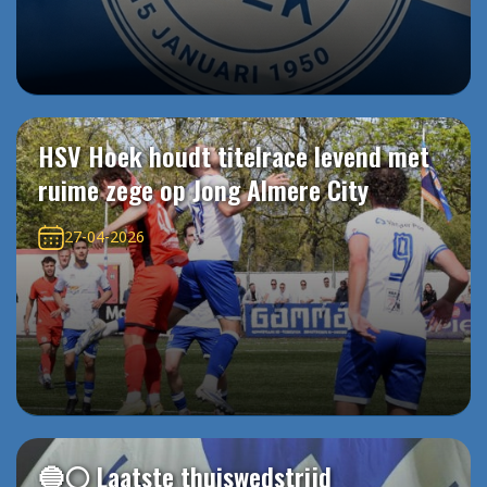
HSV Hoek houdt titelrace levend met
ruime zege op Jong Almere City
27-04-2026
🔵⚪️ Laatste thuiswedstrijd