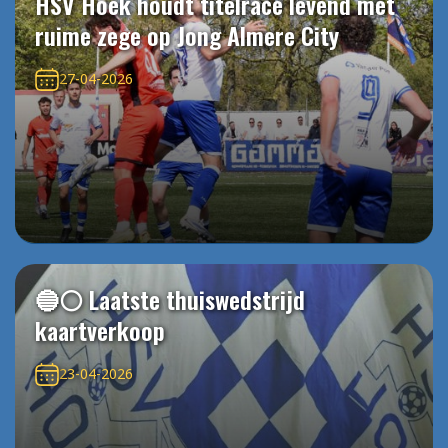
HSV Hoek houdt titelrace levend met
ruime zege op Jong Almere City
27-04-2026
🔵⚪️ Laatste thuiswedstrijd
kaartverkoop
23-04-2026