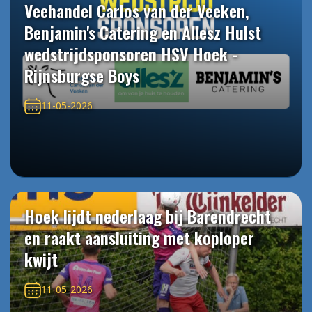
Veehandel Carlos van der Veeken,
Benjamin's Catering en Allesz Hulst
wedstrijdsponsoren HSV Hoek -
Rijnsburgse Boys
11-05-2026
Hoek lijdt nederlaag bij Barendrecht
en raakt aansluiting met koploper
kwijt
11-05-2026