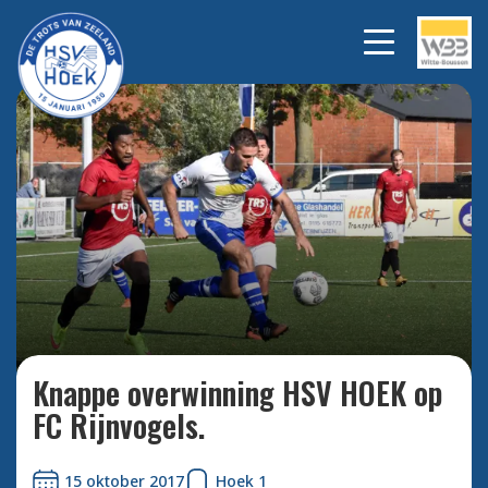
Man of the match Fabian
Bekijk alle
foto's
Wilson.
Knappe overwinning HSV HOEK op
FC Rijnvogels.
15 oktober 2017
Hoek 1