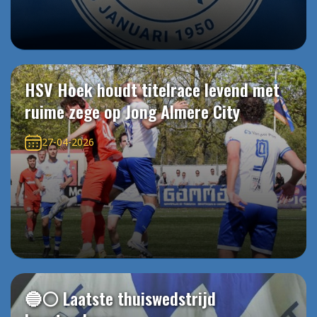
HSV Hoek houdt titelrace levend met
ruime zege op Jong Almere City
27-04-2026
🔵⚪️ Laatste thuiswedstrijd