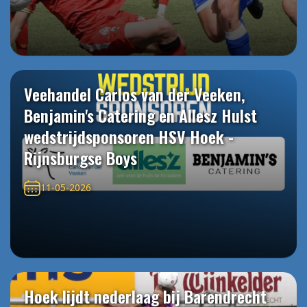
Veehandel Carlos van der Veeken,
Benjamin's Catering en Allesz Hulst
wedstrijdsponsoren HSV Hoek -
Rijnsburgse Boys
11-05-2026
Hoek lijdt nederlaag bij Barendrecht