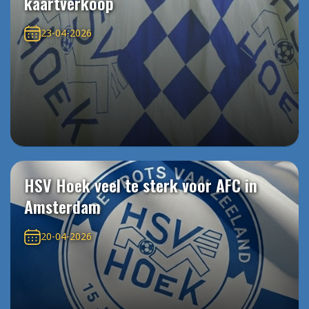
kaartverkoop
23-04-2026
HSV Hoek veel te sterk voor AFC in
Amsterdam
20-04-2026