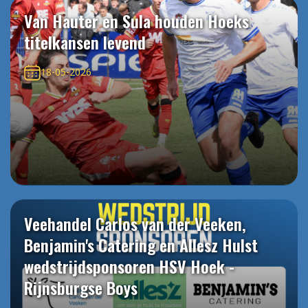
Van Hauter en Sula houden Hoeks
titelkansen levend
18-05-2026
Veehandel Carlos van der Veeken,
Benjamin's Catering en Allesz Hulst
wedstrijdsponsoren HSV Hoek -
Rijnsburgse Boys