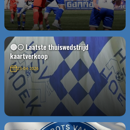
🔵⚪️ Laatste thuiswedstrijd
kaartverkoop
23-04-2026