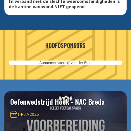
In verband met de slechte weersomstandigheden is
de kantine vanavond NIET geopend.
HOOFDSPONSORS
Aannemersbedrijf van der Poel
Oefenwedstrijd Hoek - NAC Breda
14-07-2026