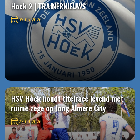
Hoek 2 | TRAINERNIEUWS
05-05-2026
HSV Hoek houdt titelrace levend met
ruime zege op Jong Almere City
27-04-2026