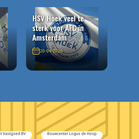
HSV Hoek veel te
sterk voor AFC in
Amsterdam
20-04-2026
 Logus de Hoop
Bouwadvies Zeeland