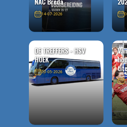
NAC Breda
20
14-07-2026
0
DE TREFFERS - HSV
Van
HOEK
ho
tit
20-05-2026
1