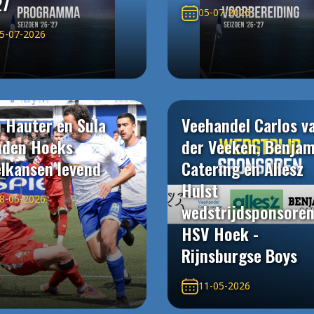
27
05-07-2026
5-07-2026
 Hauter en Sula
Veehandel Carlos v
uden Hoeks
der Veeken, Benjam
elkansen levend
Catering en Allesz
Hulst
8-05-2026
wedstrijdsponsore
HSV Hoek -
Rijnsburgse Boys
11-05-2026