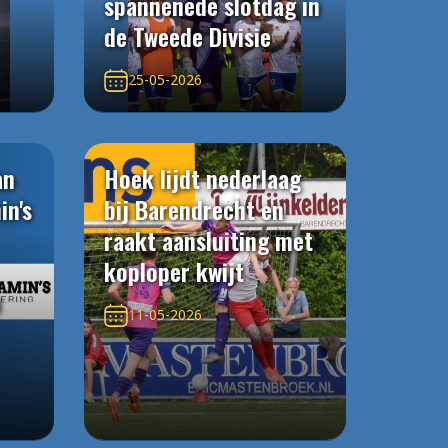
spannenede slotdag in
de Tweede Divisie
25-05-2026
an
Hoek lijdt nederlaag
in's
bij Barendrecht en
raakt aansluiting met
koploper kwijt
n
11-05-2026