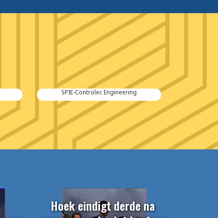
Kraker Trailers
Hoek eindigt derde na