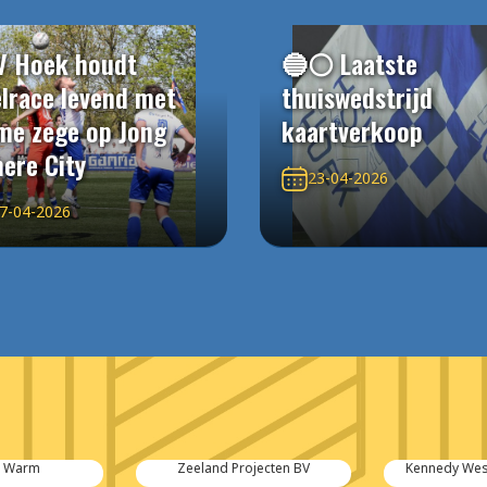
V Hoek houdt
🔵⚪️ Laatste
elrace levend met
thuiswedstrijd
me zege op Jong
kaartverkoop
ere City
23-04-2026
7-04-2026
ojecten BV
Kennedy West Vastgoed BV
Bouwcenter