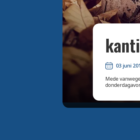
kanti
03 juni 20
Mede vanwege 
donderdagavond