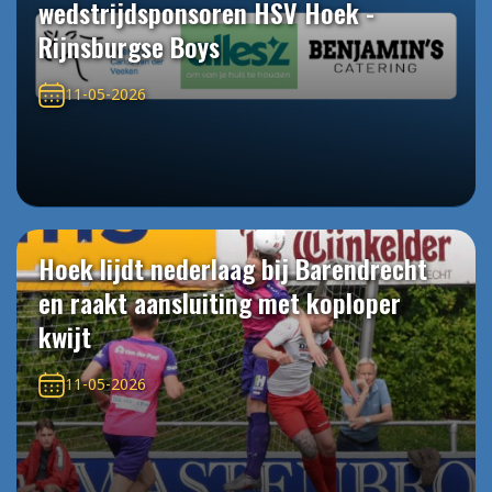
wedstrijdsponsoren HSV Hoek -
Rijnsburgse Boys
11-05-2026
Hoek lijdt nederlaag bij Barendrecht
en raakt aansluiting met koploper
kwijt
11-05-2026