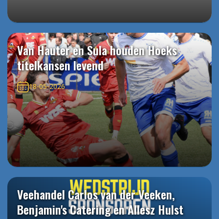
Van Hauter en Sula houden Hoeks
titelkansen levend
18-05-2026
Veehandel Carlos van der Veeken,
Benjamin's Catering en Allesz Hulst