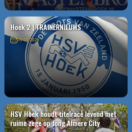
Hoek 2 | TRAINERNIEUWS
05-05-2026
HSV Hoek houdt titelrace levend met
ruime zege op Jong Almere City