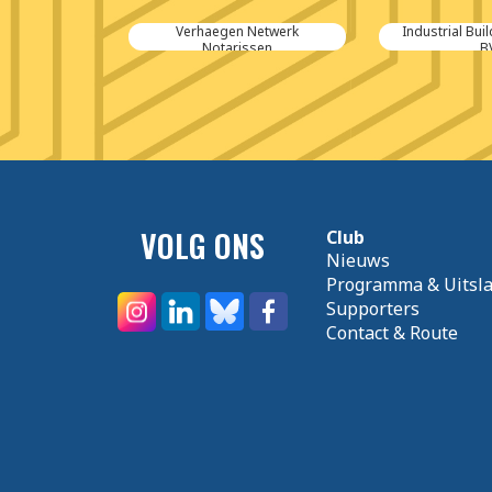
Netwerk
Industrial Building Systems
DEBA 
ssen
BV
VOLG ONS
Club
Nieuws
Programma & Uitsl
Supporters
Contact & Route