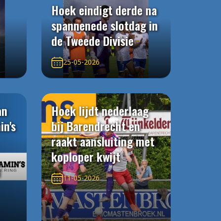
Hoek eindigt derde na
spannenede slotdag in
de Tweede Divisie
25-05-2026
an
Hoek lijdt nederlaag
in's
bij Barendrecht en
raakt aansluiting met
koploper kwijt
n
11-05-2026