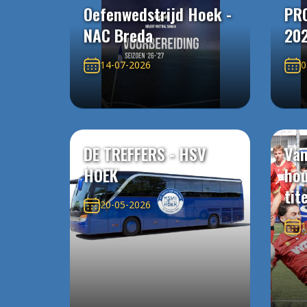
Oefenwedstrijd Hoek -
PR
NAC Breda
20
14-07-2026
0
DE TREFFERS - HSV
Van
HOEK
ho
tit
20-05-2026
1