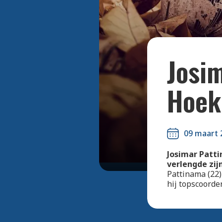
Josim
Hoek
09 maart 
Josimar Patti
verlengde zij
Pattinama (22)
hij topscoorde