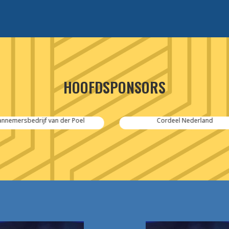
HOOFDSPONSORS
Cordeel Nederland
SPIE-Controlec Engineering