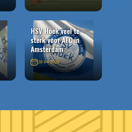
HSV Hoek veel te
sterk voor AFC in
Amsterdam
20-04-2026