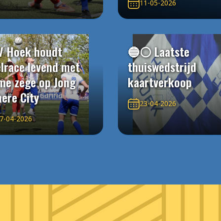
11-05-2026
V Hoek houdt
🔵⚪️ Laatste
elrace levend met
thuiswedstrijd
me zege op Jong
kaartverkoop
ere City
23-04-2026
7-04-2026