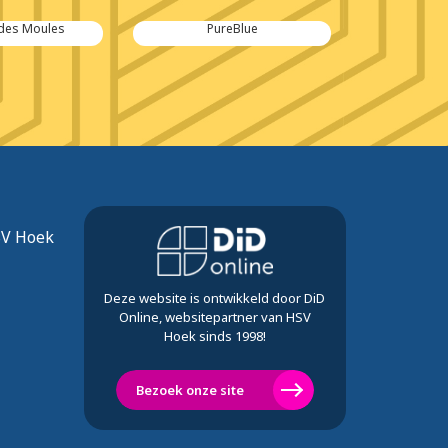
eBlue
Inaxtion
Gebr. 
SV Hoek
Deze website is ontwikkeld door DiD
Online, websitepartner van HSV
Hoek sinds 1998!
Bezoek onze site