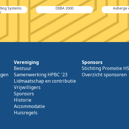
2000
Auberge des Moules
Pur
Vereniging
Sponsors
Bestuur
Stichting Promotie H
agen
Samenwerking HPBC '23
Overzicht sponsoren
Lidmaatschap en contributie
Vrijwilligers
Sponsors
Historie
Accommodatie
Huisregels