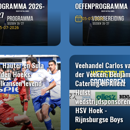
OGRAMMA 2026-
OEFENPROGRAMMA
27
05-07-2026
5-07-2026
 Hauter en Sula
Veehandel Carlos v
uden Hoeks
der Veeken, Benjam
elkansen levend
Catering en Allesz
Hulst
8-05-2026
wedstrijdsponsore
HSV Hoek -
Rijnsburgse Boys