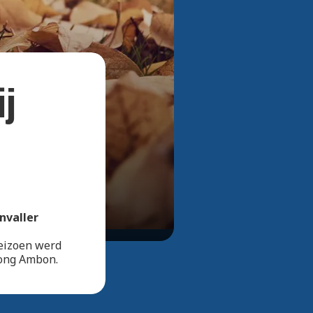
Bekijk alle foto's
ij
nvaller
seizoen werd
Jong Ambon.