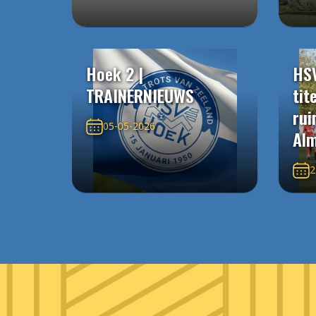
Hoek 2 |
HS
TRAINERNIEUWS
tit
rui
05-05-2026
Alm
2