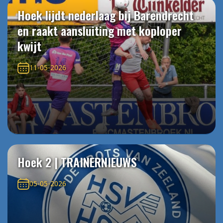
Hoek lijdt nederlaag bij Barendrecht
en raakt aansluiting met koploper
kwijt
11-05-2026
Hoek 2 | TRAINERNIEUWS
05-05-2026