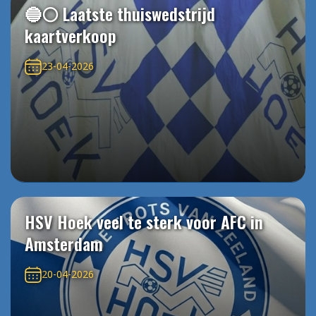
🔵⚪️ Laatste thuiswedstrijd
kaartverkoop
23-04-2026
HSV Hoek veel te sterk voor AFC in
Amsterdam
20-04-2026