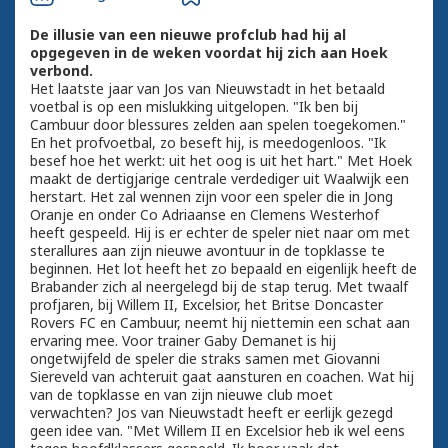
De illusie van een nieuwe profclub had hij al
opgegeven in de weken voordat hij zich aan Hoek
verbond.
Het laatste jaar van Jos van Nieuwstadt in het betaald
voetbal is op een mislukking uitgelopen. "Ik ben bij
Cambuur door blessures zelden aan spelen toegekomen."
En het profvoetbal, zo beseft hij, is meedogenloos. "Ik
besef hoe het werkt: uit het oog is uit het hart." Met Hoek
maakt de dertigjarige centrale verdediger uit Waalwijk een
herstart. Het zal wennen zijn voor een speler die in Jong
Oranje en onder Co Adriaanse en Clemens Westerhof
heeft gespeeld. Hij is er echter de speler niet naar om met
sterallures aan zijn nieuwe avontuur in de topklasse te
beginnen. Het lot heeft het zo bepaald en eigenlijk heeft de
Brabander zich al neergelegd bij de stap terug. Met twaalf
profjaren, bij Willem II, Excelsior, het Britse Doncaster
Rovers FC en Cambuur, neemt hij niettemin een schat aan
ervaring mee. Voor trainer Gaby Demanet is hij
ongetwijfeld de speler die straks samen met Giovanni
Siereveld van achteruit gaat aansturen en coachen. Wat hij
van de topklasse en van zijn nieuwe club moet
verwachten? Jos van Nieuwstadt heeft er eerlijk gezegd
geen idee van. "Met Willem II en Excelsior heb ik wel eens