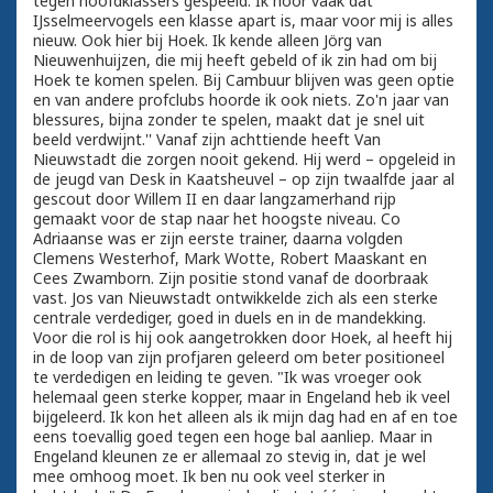
tegen hoofdklassers gespeeld. Ik hoor vaak dat
IJsselmeervogels een klasse apart is, maar voor mij is alles
nieuw. Ook hier bij Hoek. Ik kende alleen Jörg van
Nieuwenhuijzen, die mij heeft gebeld of ik zin had om bij
Hoek te komen spelen. Bij Cambuur blijven was geen optie
en van andere profclubs hoorde ik ook niets. Zo'n jaar van
blessures, bijna zonder te spelen, maakt dat je snel uit
beeld verdwijnt.'' Vanaf zijn achttiende heeft Van
Nieuwstadt die zorgen nooit gekend. Hij werd – opgeleid in
de jeugd van Desk in Kaatsheuvel – op zijn twaalfde jaar al
gescout door Willem II en daar langzamerhand rijp
gemaakt voor de stap naar het hoogste niveau. Co
Adriaanse was er zijn eerste trainer, daarna volgden
Clemens Westerhof, Mark Wotte, Robert Maaskant en
Cees Zwamborn. Zijn positie stond vanaf de doorbraak
vast. Jos van Nieuwstadt ontwikkelde zich als een sterke
centrale verdediger, goed in duels en in de mandekking.
Voor die rol is hij ook aangetrokken door Hoek, al heeft hij
in de loop van zijn profjaren geleerd om beter positioneel
te verdedigen en leiding te geven. "Ik was vroeger ook
helemaal geen sterke kopper, maar in Engeland heb ik veel
bijgeleerd. Ik kon het alleen als ik mijn dag had en af en toe
eens toevallig goed tegen een hoge bal aanliep. Maar in
Engeland kleunen ze er allemaal zo stevig in, dat je wel
mee omhoog moet. Ik ben nu ook veel sterker in