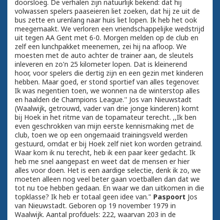
doorsloeg. De verhalen zijn natuurlijk bekend: dat hij
volwassen spelers paaseieren liet zoeken, dat hij ze uit de
bus zette en urenlang naar huis liet lopen. Ik heb het ook
meegemaakt. We verloren een vriendschappelijke wedstrijd
uit tegen AA Gent met 6-0. Morgen melden op de club en
zelf een lunchpakket meenemen, zei hij na afloop. We
moesten met de auto achter de trainer aan, de sleutels
inleveren en zo'n 25 kilometer lopen. Dat is kleinerend
hoor, voor spelers die dertig zijn en een gezin met kinderen
hebben. Maar goed, er stond sportief van alles tegenover.
Ik was negentien toen, we wonnen na de winterstop alles
en haalden de Champions League.'' Jos van Nieuwstadt
(Waalwijk, getrouwd, vader van drie jonge kinderen) komt
bij Hoek in het ritme van de topamateur terecht. ,,Ik ben
even geschrokken van mijn eerste kennismaking met de
club, toen we op een ongemaaid trainingsveld werden
gestuurd, omdat er bij Hoek zelf niet kon worden getraind.
Waar kom ik nu terecht, heb ik een paar keer gedacht. Ik
heb me snel aangepast en weet dat de mensen er hier
alles voor doen. Het is een aardige selectie, denk ik zo, we
moeten alleen nog veel beter gaan voetballen dan dat we
tot nu toe hebben gedaan. En waar we dan uitkomen in die
topklasse? Ik heb er totaal geen idee van."
Paspoort
Jos
van Nieuwstadt. Geboren op 19 november 1979 in
Waalwijk. Aantal profduels: 222, waarvan 203 in de