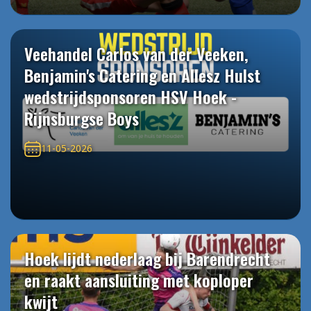
Veehandel Carlos van der Veeken,
Benjamin's Catering en Allesz Hulst
wedstrijdsponsoren HSV Hoek -
Rijnsburgse Boys
11-05-2026
Hoek lijdt nederlaag bij Barendrecht
en raakt aansluiting met koploper
kwijt