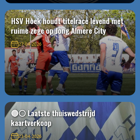
HSV Hoek houdt titelrace levend met
ruime zege op Jong Almere City
27-04-2026
🔵⚪️ Laatste thuiswedstrijd
kaartverkoop
23-04-2026