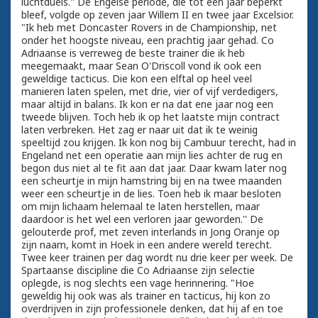
luchtduels." De Engelse periode, die tot één jaar beperkt
bleef, volgde op zeven jaar Willem II en twee jaar Excelsior.
"Ik heb met Doncaster Rovers in de Championship, net
onder het hoogste niveau, een prachtig jaar gehad. Co
Adriaanse is verreweg de beste trainer die ik heb
meegemaakt, maar Sean O'Driscoll vond ik ook een
geweldige tacticus. Die kon een elftal op heel veel
manieren laten spelen, met drie, vier of vijf verdedigers,
maar altijd in balans. Ik kon er na dat ene jaar nog een
tweede blijven. Toch heb ik op het laatste mijn contract
laten verbreken. Het zag er naar uit dat ik te weinig
speeltijd zou krijgen. Ik kon nog bij Cambuur terecht, had in
Engeland net een operatie aan mijn lies achter de rug en
begon dus niet al te fit aan dat jaar. Daar kwam later nog
een scheurtje in mijn hamstring bij en na twee maanden
weer een scheurtje in de lies. Toen heb ik maar besloten
om mijn lichaam helemaal te laten herstellen, maar
daardoor is het wel een verloren jaar geworden.'' De
gelouterde prof, met zeven interlands in Jong Oranje op
zijn naam, komt in Hoek in een andere wereld terecht.
Twee keer trainen per dag wordt nu drie keer per week. De
Spartaanse discipline die Co Adriaanse zijn selectie
oplegde, is nog slechts een vage herinnering. "Hoe
geweldig hij ook was als trainer en tacticus, hij kon zo
overdrijven in zijn professionele denken, dat hij af en toe