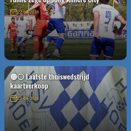
27-04-2026
🔵⚪️ Laatste thuiswedstrijd
kaartverkoop
23-04-2026