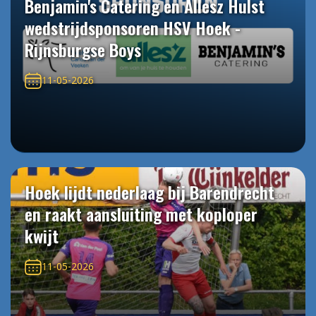
Benjamin's Catering en Allesz Hulst
wedstrijdsponsoren HSV Hoek -
Rijnsburgse Boys
11-05-2026
Hoek lijdt nederlaag bij Barendrecht
en raakt aansluiting met koploper
kwijt
11-05-2026