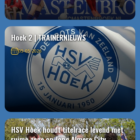
Hoek 2 | TRAINERNIEUWS
05-05-2026
HSV Hoek houdt titelrace levend met
ruime zege op Jong Almere City