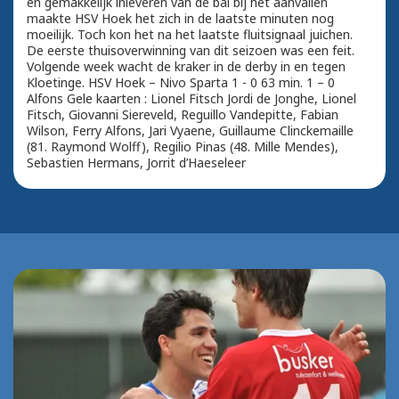
en gemakkelijk inleveren van de bal bij het aanvallen
maakte HSV Hoek het zich in de laatste minuten nog
moeilijk. Toch kon het na het laatste fluitsignaal juichen.
De eerste thuisoverwinning van dit seizoen was een feit.
Volgende week wacht de kraker in de derby in en tegen
Kloetinge. HSV Hoek – Nivo Sparta 1 - 0 63 min. 1 – 0
Alfons Gele kaarten : Lionel Fitsch Jordi de Jonghe, Lionel
Fitsch, Giovanni Siereveld, Reguillo Vandepitte, Fabian
Wilson, Ferry Alfons, Jari Vyaene, Guillaume Clinckemaille
(81. Raymond Wolff), Regilio Pinas (48. Mille Mendes),
Sebastien Hermans, Jorrit d’Haeseleer