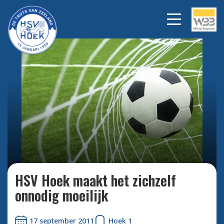
Bekijk alle foto's
HSV Hoek maakt het zichzelf
onnodig moeilijk
17 september 2011
Hoek 1