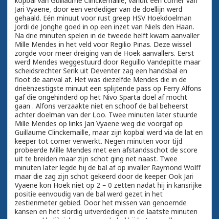
kopbal van Guillaume Clinckemaille, vanuit een corner van
Jari Vyaene, door een verdediger van de doellijn werd
gehaald. Eén minuut voor rust greep HSV Hoekdoelman
Jordi de Jonghe goed in op een inzet van Niels den Haan.
Na drie minuten spelen in de tweede helft kwam aanvaller
Mille Mendes in het veld voor Regilio Pinas. Deze wissel
zorgde voor meer dreiging van de Hoek aanvallers. Eerst
werd Mendes weggestuurd door Reguillo Vandepitte maar
scheidsrechter Serik uit Deventer zag een handsbal en
floot de aanval af. Het was diezelfde Mendes die in de
drieënzestigste minuut een splijtende pass op Ferry Alfons
gaf die ongehinderd op het Nivo Sparta doel af mocht
gaan . Alfons verzaakte niet en schoof de bal beheerst
achter doelman van der Loo. Twee minuten later stuurde
Mille Mendes op links Jari Vyaene weg die voorgaf op
Guillaume Clinckemaille, maar zijn kopbal werd via de lat en
keeper tot corner verwerkt. Negen minuten voor tijd
probeerde Mille Mendes met een afstandsschot de score
uit te breiden maar zijn schot ging net naast. Twee
minuten later legde hij de bal af op invaller Raymond Wolff
maar die zag zijn schot gekeerd door de keeper. Ook Jari
Vyaene kon Hoek niet op 2 – 0 zetten nadat hij in kansrijke
positie eenvoudig van de bal werd gezet in het
zestienmeter gebied. Door het missen van genoemde
kansen en het slordig uitverdedigen in de laatste minuten