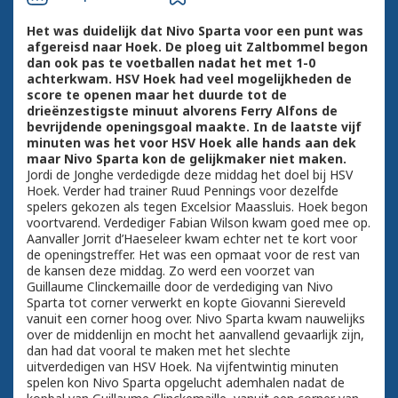
Het was duidelijk dat Nivo Sparta voor een punt was
afgereisd naar Hoek. De ploeg uit Zaltbommel begon
dan ook pas te voetballen nadat het met 1-0
achterkwam. HSV Hoek had veel mogelijkheden de
score te openen maar het duurde tot de
drieënzestigste minuut alvorens Ferry Alfons de
bevrijdende openingsgoal maakte. In de laatste vijf
minuten was het voor HSV Hoek alle hands aan dek
maar Nivo Sparta kon de gelijkmaker niet maken.
Jordi de Jonghe verdedigde deze middag het doel bij HSV
Hoek. Verder had trainer Ruud Pennings voor dezelfde
spelers gekozen als tegen Excelsior Maassluis. Hoek begon
voortvarend. Verdediger Fabian Wilson kwam goed mee op.
Aanvaller Jorrit d’Haeseleer kwam echter net te kort voor
de openingstreffer. Het was een opmaat voor de rest van
de kansen deze middag. Zo werd een voorzet van
Guillaume Clinckemaille door de verdediging van Nivo
Sparta tot corner verwerkt en kopte Giovanni Siereveld
vanuit een corner hoog over. Nivo Sparta kwam nauwelijks
over de middenlijn en mocht het aanvallend gevaarlijk zijn,
dan had dat vooral te maken met het slechte
uitverdedigen van HSV Hoek. Na vijfentwintig minuten
spelen kon Nivo Sparta opgelucht ademhalen nadat de