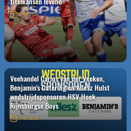
titelkansen levend
18-05-2026
Veehandel Carlos van der Veeken,
Benjamin's Catering en Allesz Hulst
wedstrijdsponsoren HSV Hoek -
Rijnsburgse Boys
11-05-2026