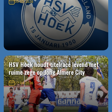
05-05-2026
HSV Hoek houdt titelrace levend met
ruime zege op Jong Almere City
27-04-2026