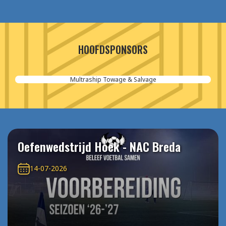
HOOFDSPONSORS
Multraship Towage & Salvage
Oefenwedstrijd Hoek - NAC Breda
14-07-2026