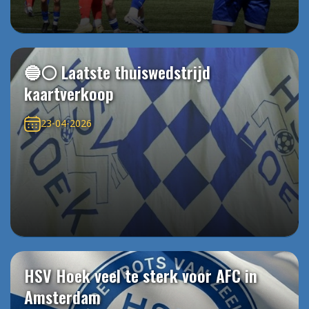
🔵⚪️ Laatste thuiswedstrijd
kaartverkoop
23-04-2026
HSV Hoek veel te sterk voor AFC in
Amsterdam