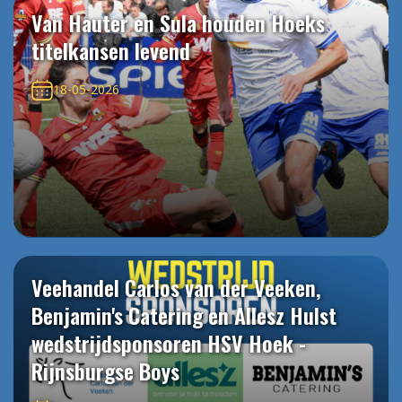
Van Hauter en Sula houden Hoeks
titelkansen levend
18-05-2026
Veehandel Carlos van der Veeken,
Benjamin's Catering en Allesz Hulst
wedstrijdsponsoren HSV Hoek -
Rijnsburgse Boys