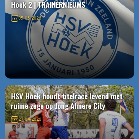
Hoek 2 | TRAINERNIEUWS
05-05-2026
HSV Hoek houdt titelrace levend met
ruime zege op Jong Almere City
27-04-2026