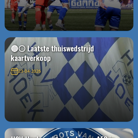
🔵⚪️ Laatste thuiswedstrijd
kaartverkoop
23-04-2026