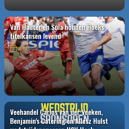
Van Hauter en Sula houden Hoeks
titelkansen levend
18-05-2026
Veehandel Carlos van der Veeken,
Benjamin's Catering en Allesz Hulst