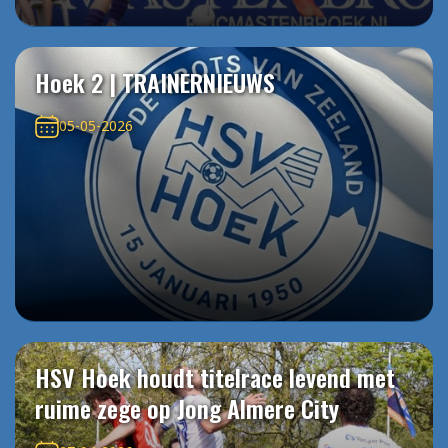
Hoek 2 | TRAINERNIEUWS
05-05-2026
HSV Hoek houdt titelrace levend met
ruime zege op Jong Almere City