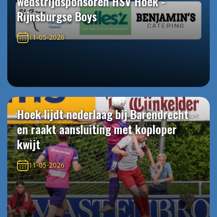
wedstrijdsponsoren HSV Hoek -
Rijnsburgse Boys
11-05-2026
Hoek lijdt nederlaag bij Barendrecht
en raakt aansluiting met koploper
kwijt
11-05-2026