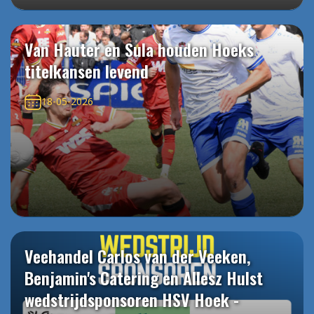
Van Hauter en Sula houden Hoeks
titelkansen levend
18-05-2026
Veehandel Carlos van der Veeken,
Benjamin's Catering en Allesz Hulst
wedstrijdsponsoren HSV Hoek -