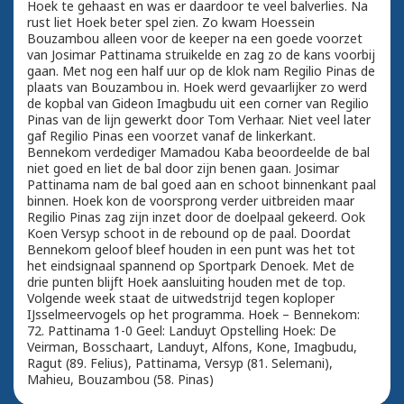
Hoek te gehaast en was er daardoor te veel balverlies. Na
rust liet Hoek beter spel zien. Zo kwam Hoessein
Bouzambou alleen voor de keeper na een goede voorzet
van Josimar Pattinama struikelde en zag zo de kans voorbij
gaan. Met nog een half uur op de klok nam Regilio Pinas de
plaats van Bouzambou in. Hoek werd gevaarlijker zo werd
de kopbal van Gideon Imagbudu uit een corner van Regilio
Pinas van de lijn gewerkt door Tom Verhaar. Niet veel later
gaf Regilio Pinas een voorzet vanaf de linkerkant.
Bennekom verdediger Mamadou Kaba beoordeelde de bal
niet goed en liet de bal door zijn benen gaan. Josimar
Pattinama nam de bal goed aan en schoot binnenkant paal
binnen. Hoek kon de voorsprong verder uitbreiden maar
Regilio Pinas zag zijn inzet door de doelpaal gekeerd. Ook
Koen Versyp schoot in de rebound op de paal. Doordat
Bennekom geloof bleef houden in een punt was het tot
het eindsignaal spannend op Sportpark Denoek. Met de
drie punten blijft Hoek aansluiting houden met de top.
Volgende week staat de uitwedstrijd tegen koploper
IJsselmeervogels op het programma. Hoek – Bennekom:
72. Pattinama 1-0 Geel: Landuyt Opstelling Hoek: De
Veirman, Bosschaart, Landuyt, Alfons, Kone, Imagbudu,
Ragut (89. Felius), Pattinama, Versyp (81. Selemani),
Mahieu, Bouzambou (58. Pinas)