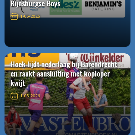
Rijnsburgse Boys
11-05-2026
Hoek lijdt nederlaag bij Barendrecht
en raakt aansluiting met koploper
kwijt
11-05-2026