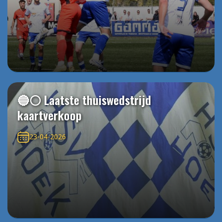
🔵⚪️ Laatste thuiswedstrijd
kaartverkoop
23-04-2026