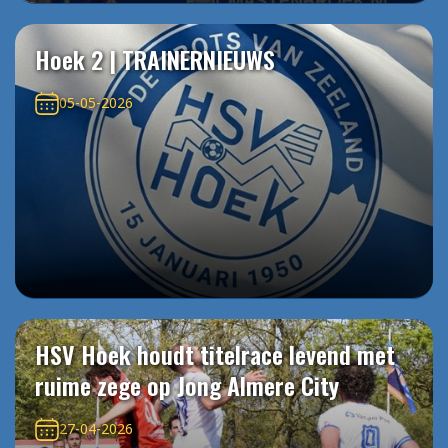
Hoek 2 | TRAINERNIEUWS
05-05-2026
HSV Hoek houdt titelrace levend met
ruime zege op Jong Almere City
27-04-2026