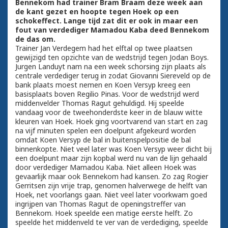
Bennekom had trainer Bram Braam deze week aan
de kant gezet en hoopte tegen Hoek op een
schokeffect. Lange tijd zat dit er ook in maar een
fout van verdediger Mamadou Kaba deed Bennekom
de das om.
Trainer Jan Verdegem had het elftal op twee plaatsen
gewijzigd ten opzichte van de wedstrijd tegen Jodan Boys.
Jurgen Landuyt nam na een week schorsing zijn plaats als
centrale verdediger terug in zodat Giovanni Siereveld op de
bank plaats moest nemen en Koen Versyp kreeg een
basisplaats boven Regilio Pinas. Voor de wedstrijd werd
middenvelder Thomas Ragut gehuldigd. Hij speelde
vandaag voor de tweehonderdste keer in de blauw witte
kleuren van Hoek. Hoek ging voortvarend van start en zag
na vijf minuten spelen een doelpunt afgekeurd worden
omdat Koen Versyp de bal in buitenspelpositie de bal
binnenkopte. Niet veel later was Koen Versyp weer dicht bij
een doelpunt maar zijn kopbal werd nu van de lijn gehaald
door verdediger Mamadou Kaba. Niet alleen Hoek was
gevaarlijk maar ook Bennekom had kansen. Zo zag Rogier
Gerritsen zijn vrije trap, genomen halverwege de helft van
Hoek, net voorlangs gaan. Niet veel later voorkwam goed
ingrijpen van Thomas Ragut de openingstreffer van
Bennekom. Hoek speelde een matige eerste helft. Zo
speelde het middenveld te ver van de verdediging, speelde