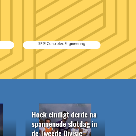
Kraker Trailers
Hoek eindigt derde na
spannenede slotdag in
de Tweede Divisie