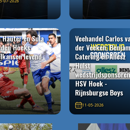
5-07-2026
 Hauter en Sula
Veehandel Carlos v
uden Hoeks
der Veeken, Benjam
elkansen levend
Catering en Allesz
Hulst
8-05-2026
wedstrijdsponsore
HSV Hoek -
Rijnsburgse Boys
11-05-2026