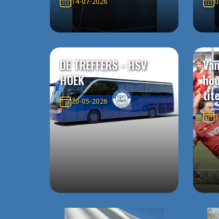
14-07-2026
0
DE TREFFERS - HSV
Van
HOEK
ho
tit
20-05-2026
1