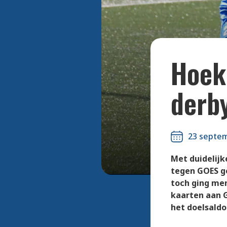
Hoek
derby
23 septe
Met duidelijk
tegen GOES ge
toch ging me
kaarten aan G
het doelsaldo