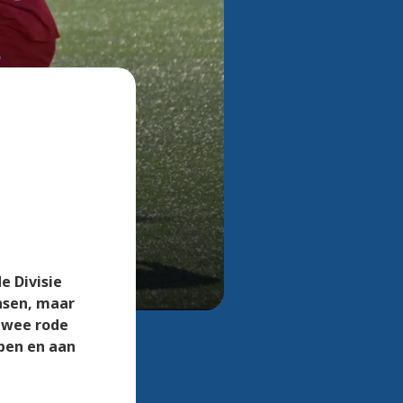
Bekijk alle foto's
e
e Divisie
nsen, maar
twee rode
pen en aan