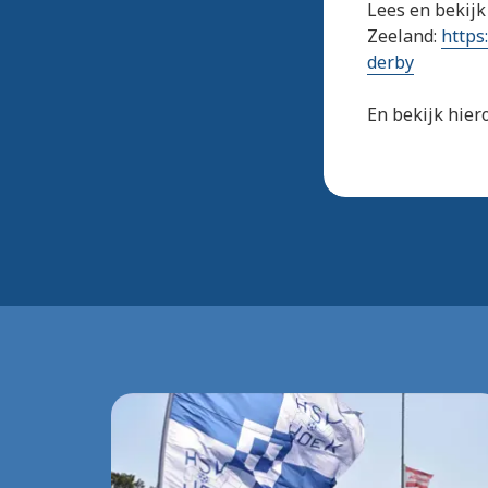
Lees en bekijk
Zeeland:
https
derby
En bekijk hiero