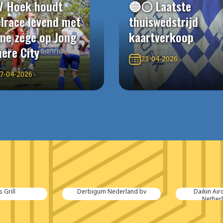
V Hoek houdt
🔵⚪️ Laatste
elrace levend met
thuiswedstrijd
me zege op Jong
kaartverkoop
ere City
23-04-2026
7-04-2026
derland bv
Daikin Airconditioning
Trident Sa
Netherlands B.V.