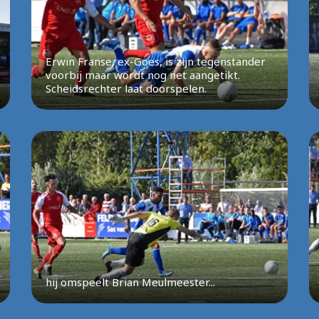
Erwin Franse, ex-Goes, is zijn tegenstander
voorbij maar wordt nog net aangetikt.
Scheidsrechter laat doorspelen.
hij omspeelt Brian Meulmeester...