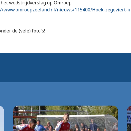
 het wedstrijdverslag op Omroep
://www.omroepzeeland.nl/nieuws/115400/Hoek-zegeviert-i
nder de (vele) foto's!