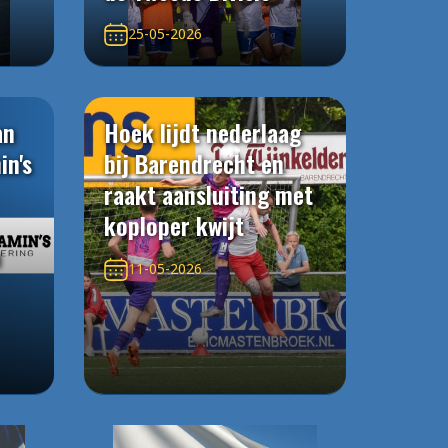
25-05-2026
an
Hoek lijdt nederlaag
in's
bij Barendrecht en
raakt aansluiting met
koploper kwijt
n
11-05-2026