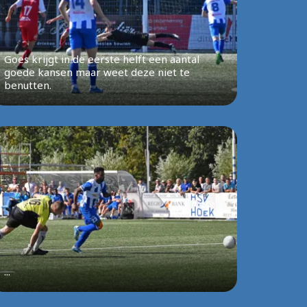
Goes krijgt in de eerste helft een aantal
goede kansen maar weet deze niet te
benutten.
...