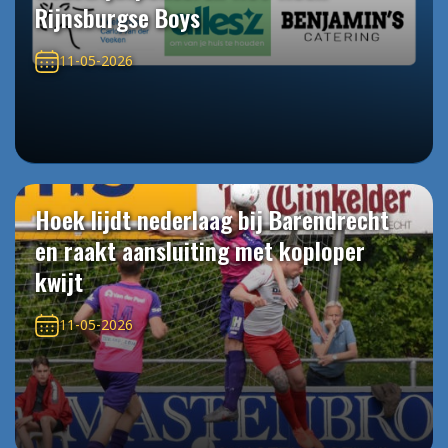
Rijnsburgse Boys
11-05-2026
Hoek lijdt nederlaag bij Barendrecht
en raakt aansluiting met koploper
kwijt
11-05-2026