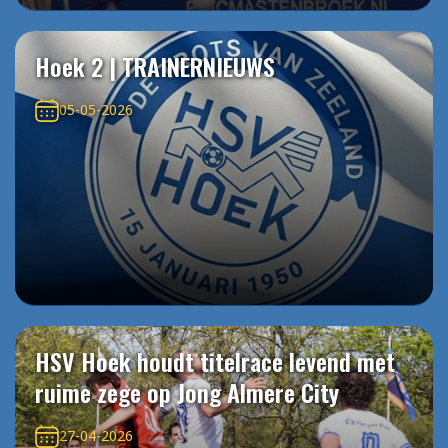
Hoek 2 | TRAINERNIEUWS
05-05-2026
HSV Hoek houdt titelrace levend met
ruime zege op Jong Almere City
27-04-2026