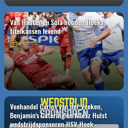
Van Hauter en Sula houden Hoeks
titelkansen levend
18-05-2026
Veehandel Carlos van der Veeken,
Benjamin's Catering en Allesz Hulst
wedstrijdsponsoren HSV Hoek -