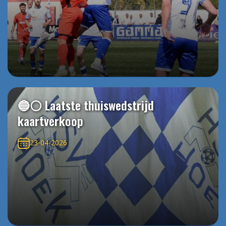
🔵⚪️ Laatste thuiswedstrijd
kaartverkoop
23-04-2026