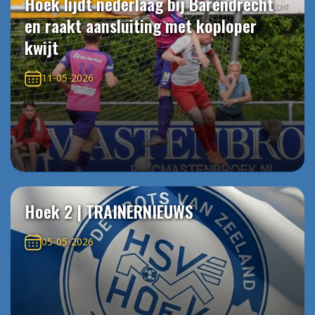
Hoek lijdt nederlaag bij Barendrecht
en raakt aansluiting met koploper
kwijt
11-05-2026
Hoek 2 | TRAINERNIEUWS
05-05-2026