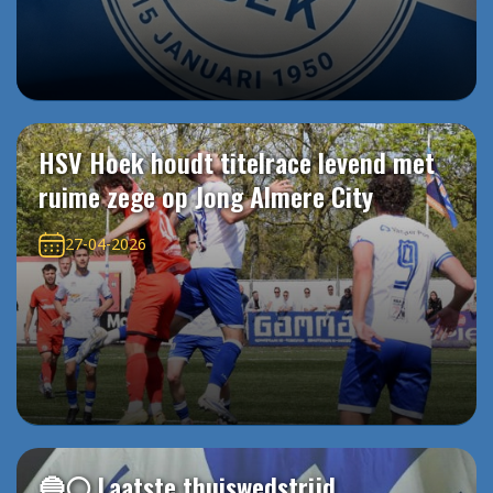
HSV Hoek houdt titelrace levend met
ruime zege op Jong Almere City
27-04-2026
🔵⚪️ Laatste thuiswedstrijd