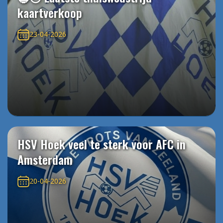
kaartverkoop
23-04-2026
HSV Hoek veel te sterk voor AFC in
Amsterdam
20-04-2026