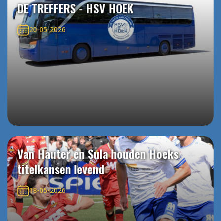
DE TREFFERS - HSV HOEK
20-05-2026
Van Hauter en Sula houden Hoeks
titelkansen levend
18-05-2026