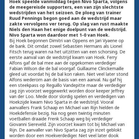
Hoek speelde vanmiddag tegen Nivo Sparta, volgens
de meegereisde supporters, een van zijn slechtste
wedstrijden van het seizoen. De ploeg van trainer
Ruud Pennings begon goed aan de wedstrijd maar
zakte vervolgens ver terug. Op slag van rust maakte
Niels den Haan het enige doelpunt van de wedstrijd.
Nivo Sparta won daardoor met 1-0 van Hoek.
Bij Hoek begonnen Dimitri van Oppens en Jari Vyaene op
de bank. Dit omdat zowel Sebastien Hermans als Lionel
Fitsch terug waren na het uitzitten van een schorsing. De
eerste aanval van de wedstrijd kwam van Hoek. Ferry
Alfons gaf de bal mee aan de opgekomen verdediger
Fabian Wilson die de bal voorgaf. Guillaume Clinckemaille
gleed uit voordat hij de bal kon raken. Niet veel later stond
Alfons wederom aan de basis van een aanval. Nu gaf hij
een steekpass op Reguillo Vandepitte maar de verdediger
zag zijn voorzet weggewerkt worden door keeper Jeffrey
van der Loo. Mede door slordig spelen en verdedigen van
Hoekzijde kwam Nivo Sparta in de wedstrijd. Vooral
aanvallers Frank Schaap en Michael van Rijn hielden de
Hoekdefensie bezig. Na nog geen twintig minuten
voetballen draaide Frenk Schaap weg bij verdediger
Giovanni Siereveld. Zijn voorzet kwam tot bij Michael van
Rijn. De aanvaller van Nivo Sparta zag zijn inzet geblokt
worden door een Hoekverdediger. Niet veel later dook