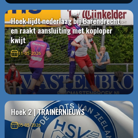
Hoek lijdt nederlaag bij Barendrecht
en raakt aansluiting met koploper
kwijt
11-05-2026
Hoek 2 | TRAINERNIEUWS
05-05-2026