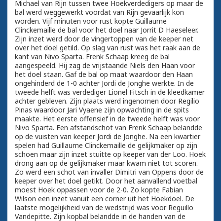
Michael van Rijn tussen twee Hoekverdedigers op maar de
bal werd weggewerkt voordat van Rijn gevaarlijk kon
worden. Vijf minuten voor rust kopte Guillaume
Clinckemaille de bal voor het doel naar Jorrit D Haeseleer.
Zijn inzet werd door de vingertoppen van de keeper net
over het doel getild. Op slag van rust was het raak aan de
kant van Nivo Sparta. Frenk Schaap kreeg de bal
aangespeeld. Hij zag de vrijstaande Niels den Haan voor
het doel staan. Gaf de bal op maat waardoor den Haan
ongehinderd de 1-0 achter Jordi de Jonghe werkte. In de
tweede helft was verdediger Lionel Fitsch in de kleedkamer
achter gebleven. Zijn plaats werd ingenomen door Regilio
Pinas waardoor Jari Vyaene zijn opwachting in de spits
maakte. Het eerste offensief in de tweede helft was voor
Nivo Sparta. Een afstandschot van Frenk Schaap belandde
op de vuisten van keeper Jordi de Jonghe. Na een kwartier
spelen had Guillaume Clinckemaille de gelijkmaker op zijn
schoen maar zijn inzet stuitte op keeper van der Loo. Hoek
drong aan op de gelijkmaker maar kwam niet tot scoren.
Zo werd een schot van invaller Dimitri van Oppens door de
keeper over het doel getikt. Door het aanvallend voetbal
moest Hoek oppassen voor de 2-0. Zo kopte Fabian
Wilson een inzet vanuit een corner uit het Hoekdoel. De
laatste mogelijkheid van de wedstrijd was voor Reguillo
Vandepitte. Zijn kopbal belandde in de handen van de