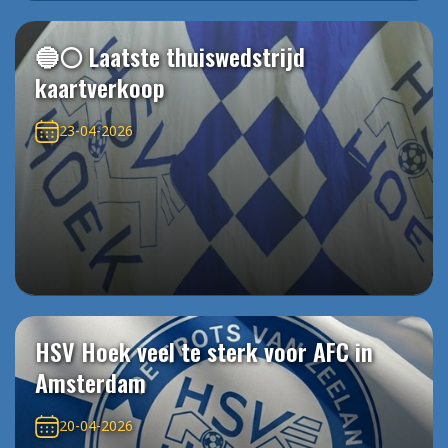
🔵⚪️ Laatste thuiswedstrijd
kaartverkoop
23-04-2026
HSV Hoek veel te sterk voor AFC in
Amsterdam
20-04-2026