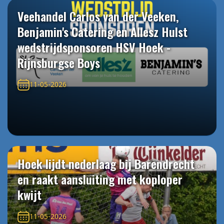
Veehandel Carlos van der Veeken,
Benjamin's Catering en Allesz Hulst
wedstrijdsponsoren HSV Hoek -
Rijnsburgse Boys
11-05-2026
Hoek lijdt nederlaag bij Barendrecht
en raakt aansluiting met koploper
kwijt
11-05-2026