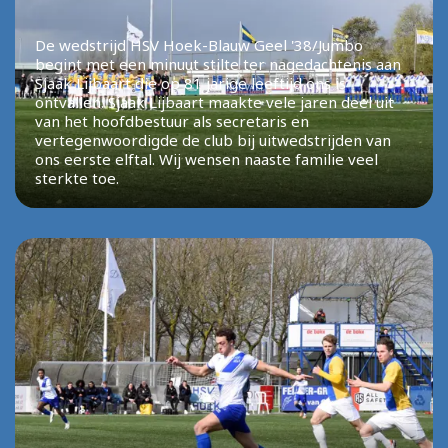
De wedstrijd HSV Hoek-Blauw Geel '38/Jumbo
begint met een minuut stilte ter nagedachtenis aan
Sjaak Lijbaart die op 81 jarige leeftijd ons is
ontvallen. Sjaak Lijbaart maakte vele jaren deel uit
van het hoofdbestuur als secretaris en
vertegenwoordigde de club bij uitwedstrijden van
ons eerste elftal. Wij wensen naaste familie veel
sterkte toe.