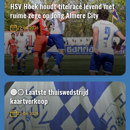
HSV Hoek houdt titelrace levend met
ruime zege op Jong Almere City
27-04-2026
🔵⚪️ Laatste thuiswedstrijd
kaartverkoop
23-04-2026