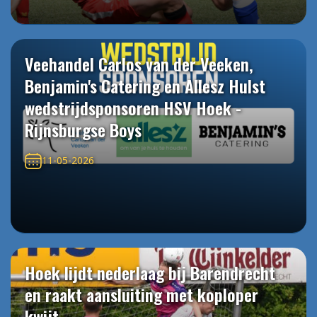
Veehandel Carlos van der Veeken,
Benjamin's Catering en Allesz Hulst
wedstrijdsponsoren HSV Hoek -
Rijnsburgse Boys
11-05-2026
Hoek lijdt nederlaag bij Barendrecht
en raakt aansluiting met koploper
kwijt