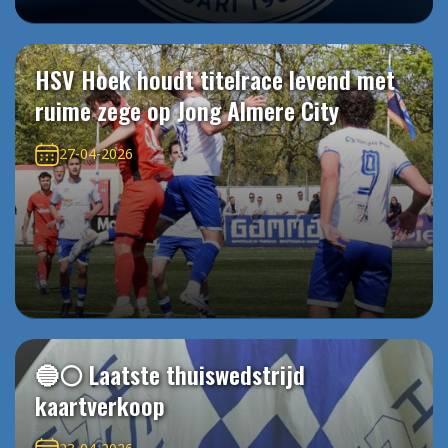
HSV Hoek houdt titelrace levend met
ruime zege op Jong Almere City
27-04-2026
🔵⚪️ Laatste thuiswedstrijd
kaartverkoop