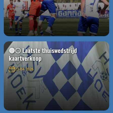
🔵⚪️ Laatste thuiswedstrijd
kaartverkoop
23-04-2026