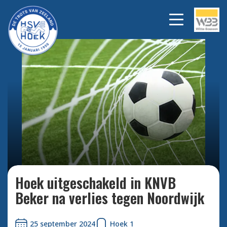
Bekijk alle foto's
Hoek uitgeschakeld in KNVB
Beker na verlies tegen Noordwijk
25 september 2024
Hoek 1