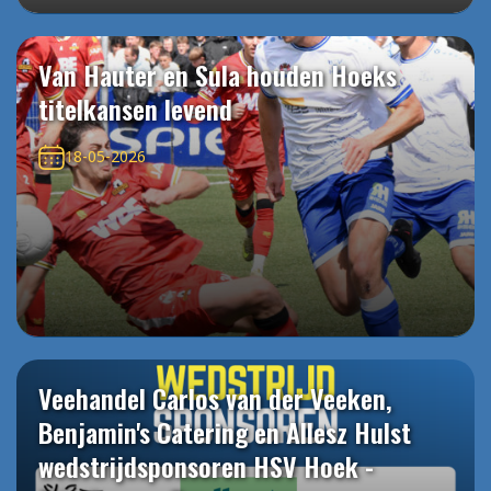
Van Hauter en Sula houden Hoeks
titelkansen levend
18-05-2026
Veehandel Carlos van der Veeken,
Benjamin's Catering en Allesz Hulst
wedstrijdsponsoren HSV Hoek -