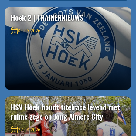
Hoek 2 | TRAINERNIEUWS
05-05-2026
HSV Hoek houdt titelrace levend met
ruime zege op Jong Almere City
27-04-2026