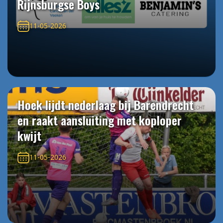
Rijnsburgse Boys
11-05-2026
Hoek lijdt nederlaag bij Barendrecht
en raakt aansluiting met koploper
kwijt
11-05-2026