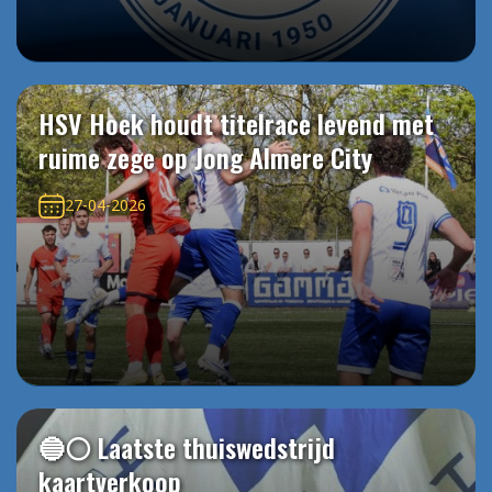
HSV Hoek houdt titelrace levend met
ruime zege op Jong Almere City
27-04-2026
🔵⚪️ Laatste thuiswedstrijd
kaartverkoop