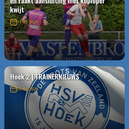
en raakt aansluiting met koploper
kwijt
11-05-2026
Hoek 2 | TRAINERNIEUWS
05-05-2026