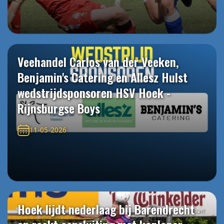
Veehandel Carlos van der Veeken,
Benjamin's Catering en Allesz Hulst
wedstrijdsponsoren HSV Hoek -
Rijnsburgse Boys
11-05-2026
Hoek lijdt nederlaag bij Barendrecht