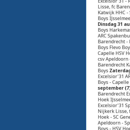
Excelsior'31 -
Lisse, fc Bare
Katwijk HHC - 
Boys IJsselmee
Dinsdag 31 au
Boys Harkemase
ARC Spakenbur
Barendrecht - 
Boys Flevo Boy
Capelle HSV H
csv Apeldoorn 
Barendrecht Ka
Boys
Zaterdag
Excelsior'31 A
Boys - Capelle
september (7
Barendrecht E
Hoek IJsselmee
Excelsior'31 S
Nijkerk Lisse,
Hoek - SC Ge
Apeldoorn - S
Boys - HSV Hoe