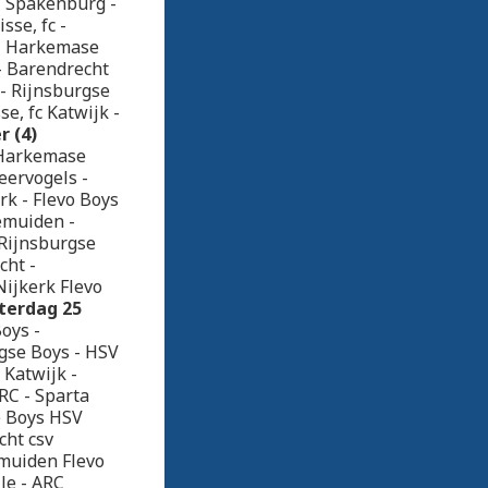
C Spakenburg -
se, fc -
 - Harkemase
- Barendrecht
 - Rijnsburgse
e, fc Katwijk -
 (4)
- Harkemase
eervogels -
rk - Flevo Boys
emuiden -
 Rijnsburgse
ht -
Nijkerk Flevo
terdag 25
oys -
gse Boys - HSV
Katwijk -
RC - Sparta
se Boys HSV
cht csv
emuiden Flevo
le - ARC