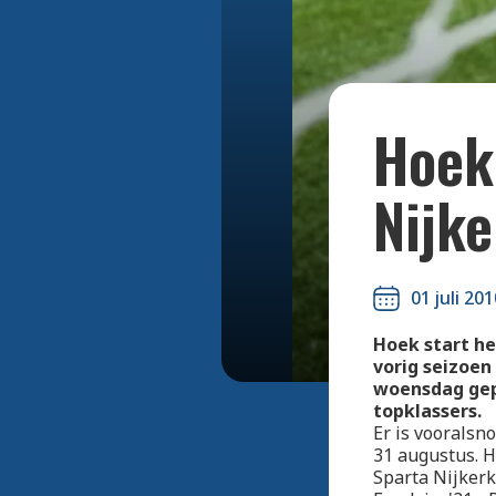
Hoek 
Nijke
01 juli 201
Hoek start he
vorig seizoen
woensdag gep
topklassers.
Er is vooralsn
31 augustus. H
Sparta Nijkerk