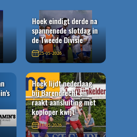
Hoek eindigt derde na
spannenede slotdag in
de Tweede Divisie
25-05-2026
an
Hoek lijdt nederlaag
in's
bij Barendrecht en
raakt aansluiting met
koploper kwijt
n
11-05-2026