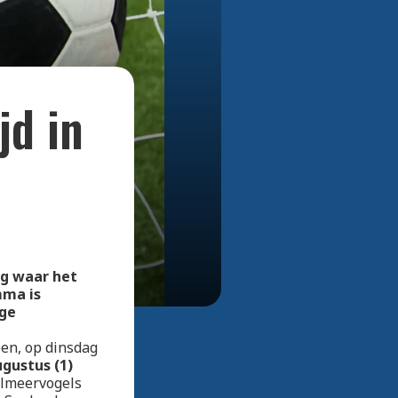
Bekijk alle foto's
jd in
eg waar het
mma is
ige
oen, op dinsdag
gustus (1)
elmeervogels