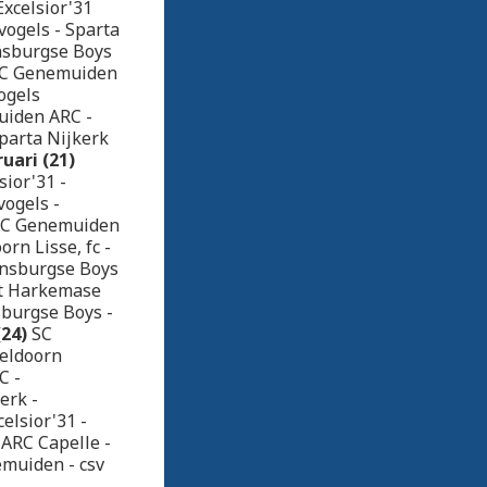
xcelsior'31
vogels - Sparta
jnsburgse Boys
 SC Genemuiden
ogels
uiden ARC -
Sparta Nijkerk
uari (21)
sior'31 -
ogels -
 SC Genemuiden
rn Lisse, fc -
ijnsburgse Boys
ht Harkemase
sburgse Boys -
24)
SC
peldoorn
C -
erk -
elsior'31 -
 ARC Capelle -
muiden - csv