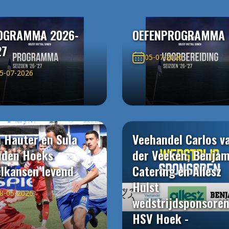
OGRAMMA 2026-
OEFENPROGRAMMA
27
05-07-2026
5-07-2026
 Hauter en Sula
Veehandel Carlos v
uden Hoeks
der Veeken, Benjam
elkansen levend
Catering en Allesz
Hulst
8-05-2026
wedstrijdsponsore
HSV Hoek -