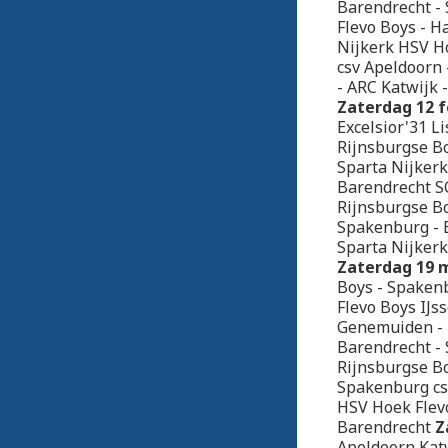
Barendrecht - 
Flevo Boys - H
Nijkerk HSV H
csv Apeldoorn 
- ARC Katwijk 
Zaterdag 12 f
Excelsior'31 L
Rijnsburgse Bo
Sparta Nijkerk
Barendrecht S
Rijnsburgse Bo
Spakenburg - E
Sparta Nijkerk
Zaterdag 19 m
Boys - Spakenb
Flevo Boys IJs
Genemuiden - 
Barendrecht - 
Rijnsburgse B
Spakenburg cs
HSV Hoek Flevo
Barendrecht
Z
Apeldoorn Katw