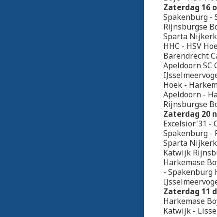
Zaterdag 16 o
Spakenburg - S
Rijnsburgse Bo
Sparta Nijkerk
HHC - HSV Hoek
Barendrecht C
Apeldoorn SC 
IJsselmeervoge
Hoek - Harke
Apeldoorn - Ha
Rijnsburgse Bo
Zaterdag 20 
Excelsior'31 -
Spakenburg - F
Sparta Nijkerk
Katwijk Rijnsb
Harkemase Bo
- Spakenburg H
IJsselmeervoge
Zaterdag 11 
Harkemase Boy
Katwijk - Liss