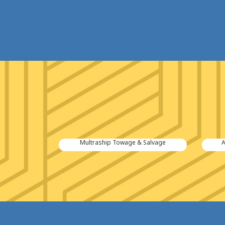
tiën B.V.
Multraship Towage & Salvage
A