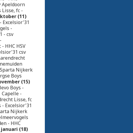
v Apeldoorn
Lisse, fc -
ktober (11)
 Excelsior'31
gels -
1 - csv
-
fc - HHC HSV
lsior'31 csv
Barendrecht
Genemuiden
Sparta Nijkerk
urgse Boys
ovember (15)
levo Boys -
 Capelle -
recht Lisse, fc
- Excelsior'31
arta Nijkerk
selmeervogels
den - HHC
januari (18)