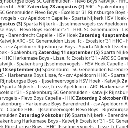
 Rijnsburgse Boys SC Genemuiden - Flevo Boys Katwijk - HH
ndrecht - ARC
Zaterdag 28 augustus (2)
ARC - Spakenburg Lis
SC Genemuiden Flevo Boys - Excelsior'31 Rijnsburgse Boys
rvogels - csv Apeldoorn Capelle - Sparta Nijkerk HSV Hoek 
gustus (3)
Sparta Nijkerk - IJsselmeervogels csv Apeldoorn
 Boys - Flevo Boys Excelsior'31 - HHC SC Genemuiden - Liss
g - Barendrecht Capelle - HSV Hoek
Zaterdag 4 september
Katwijk ARC - SC Genemuiden Lisse, fc - Excelsior'31 HHC 
s - csv Apeldoorn Rijnsburgse Boys - Sparta Nijkerk IJsselm
oek - Spakenburg
Zaterdag 11 september (5)
Sparta Nijke
- HHC Harkemase Boys - Lisse, fc Excelsior'31 - ARC SC Gen
twijk - Spakenburg IJsselmeervogels - HSV Hoek Capelle -
 18 september (6)
Spakenburg - SC Genemuiden Barendrec
RC - Harkemase Boys Lisse, fc - csv Apeldoorn HHC - Sparta 
 Rijnsburgse Boys - IJsselmeervogels HSV Hoek - Katwijk
Za
)
Sparta Nijkerk - Lisse, fc csv Apeldoorn - ARC Harkemase B
xcelsior'31 - Spakenburg SC Genemuiden - Katwijk Rijnsbur
rvogels - Flevo Boys Capelle - HHC
Zaterdag 2 oktober (8)
pakenburg - Harkemase Boys Barendrecht - csv Apeldoorn A
 fc - Capelle HHC - IJsselmeervogels Flevo Boys - Rijnsburg
nemuiden
Zaterdag 9 oktober (9)
Sparta Nijkerk - Barendre
pakenburg Harkemase Boys - Katwijk Excelsior'31 - SC Gen
k Rijnsburgse Boys - HHC IJsselmeervogels - Lisse, fc Capel