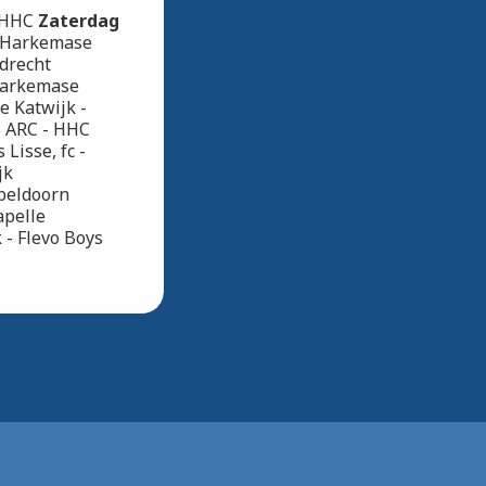
- HHC
Zaterdag
1 Harkemase
ndrecht
arkemase
e Katwijk -
s ARC - HHC
Lisse, fc -
jk
Apeldoorn
apelle
 - Flevo Boys