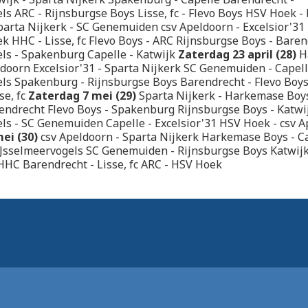
ls ARC - Rijnsburgse Boys Lisse, fc - Flevo Boys HSV Hoek 
arta Nijkerk - SC Genemuiden csv Apeldoorn - Excelsior'3
k HHC - Lisse, fc Flevo Boys - ARC Rijnsburgse Boys - Bare
ls - Spakenburg Capelle - Katwijk
Zaterdag 23 april (28)
H
ldoorn Excelsior'31 - Sparta Nijkerk SC Genemuiden - Capell
ls Spakenburg - Rijnsburgse Boys Barendrecht - Flevo Boy
se, fc
Zaterdag 7 mei (29)
Sparta Nijkerk - Harkemase Boys 
endrecht Flevo Boys - Spakenburg Rijnsburgse Boys - Katwi
ls - SC Genemuiden Capelle - Excelsior'31 HSV Hoek - csv 
ei (30)
csv Apeldoorn - Sparta Nijkerk Harkemase Boys - C
 IJsselmeervogels SC Genemuiden - Rijnsburgse Boys Katwijk
HC Barendrecht - Lisse, fc ARC - HSV Hoek