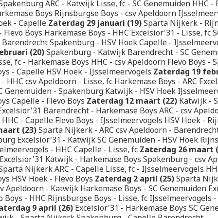
Spakenburg ARC - Katwijk Lisse, fc - SC Genemuiden HHC - E
arkemase Boys Rijnsburgse Boys - csv Apeldoorn IJsselmeer
oek - Capelle
Zaterdag 29 januari (19)
Sparta Nijkerk - Ri
- Flevo Boys Harkemase Boys - HHC Excelsior'31 - Lisse, fc
- Barendrecht Spakenburg - HSV Hoek Capelle - IJsselmeerv
ebruari (20)
Spakenburg - Katwijk Barendrecht - SC Genem
isse, fc - Harkemase Boys HHC - csv Apeldoorn Flevo Boys - 
ys - Capelle HSV Hoek - IJsselmeervogels
Zaterdag 19 febr
 - HHC csv Apeldoorn - Lisse, fc Harkemase Boys - ARC Excel
C Genemuiden - Spakenburg Katwijk - HSV Hoek IJsselmeerv
ys Capelle - Flevo Boys
Zaterdag 12 maart (22)
Katwijk -
xcelsior'31 Barendrecht - Harkemase Boys ARC - csv Apeldoo
 HHC - Capelle Flevo Boys - IJsselmeervogels HSV Hoek - R
aart (23)
Sparta Nijkerk - ARC csv Apeldoorn - Barendrec
urg Excelsior'31 - Katwijk SC Genemuiden - HSV Hoek Rijn
selmeervogels - HHC Capelle - Lisse, fc
Zaterdag 26 maart (
Excelsior'31 Katwijk - Harkemase Boys Spakenburg - csv A
Sparta Nijkerk ARC - Capelle Lisse, fc - IJsselmeervogels HH
oys HSV Hoek - Flevo Boys
Zaterdag 2 april (25)
Sparta Nijk
v Apeldoorn - Katwijk Harkemase Boys - SC Genemuiden Exc
 Boys - HHC Rijnsburgse Boys - Lisse, fc IJsselmeervogels -
aterdag 9 april (26)
Excelsior'31 - Harkemase Boys SC Gene
ijk - Sparta Nijkerk Spakenburg - Capelle Barendrecht -