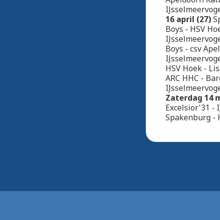
IJsselmeervoge
16 april (27)
Sp
Boys - HSV Hoe
IJsselmeervoge
Boys - csv Ape
IJsselmeervoge
HSV Hoek - Lis
ARC HHC - Bar
IJsselmeervoge
Zaterdag 14 m
Excelsior'31 -
Spakenburg - H