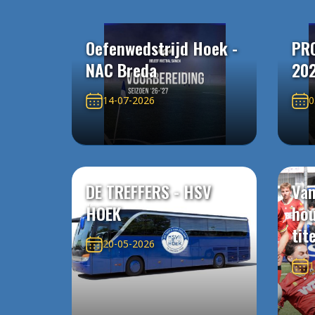
Oefenwedstrijd Hoek -
PR
NAC Breda
20
14-07-2026
0
DE TREFFERS - HSV
Van
HOEK
ho
tit
20-05-2026
1