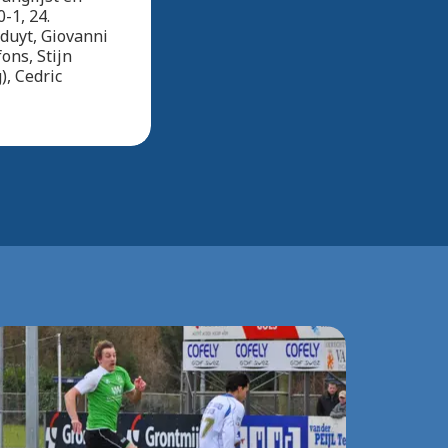
-1, 24.
duyt, Giovanni
ons, Stijn
), Cedric