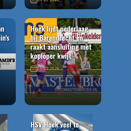
an
Hoek lijdt nederlaag
in's
bij Barendrecht en
raakt aansluiting met
koploper kwijt
n
11-05-2026
HSV Hoek veel te