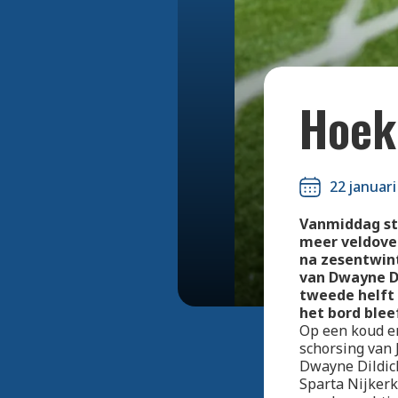
Hoek
22 januari
Vanmiddag st
meer veldove
na zesentwin
van Dwayne Di
tweede helft 
het bord blee
Op een koud e
schorsing van
Dwayne Dildick
Sparta Nijkerk