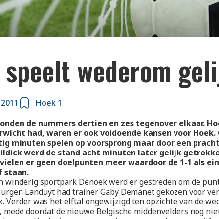
 speelt wederom geli
 2011
Hoek 1
onden de nummers dertien en zes tegenover elkaar. Ho
rwicht had, waren er ook voldoende kansen voor Hoek.
tig minuten spelen op voorsprong maar door een pracht
ldick werd de stand acht minuten later gelijk getrokke
vielen er geen doelpunten meer waardoor de 1-1 als ei
f staan.
n winderig sportpark Denoek werd er gestreden om de punt
 Jurgen Landuyt had trainer Gaby Demanet gekozen voor ve
. Verder was het elftal ongewijzigd ten opzichte van de wed
, mede doordat de nieuwe Belgische middenvelders nog nie