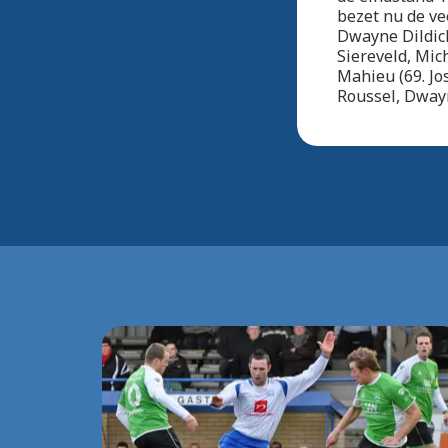
bezet nu de ve
Dwayne Dildick
Siereveld, Mic
Mahieu (69. Jo
Roussel, Dway