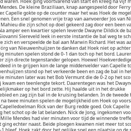
d waren. Hoek ging voortvarend van start en kreeg na vijf 
 Mendes. De kleine Braziliaan, knap aangespeeld door Ferry 
er. Capelle gokte op de counter maar het was Hoek de moge
enen. Een snel genomen vrije trap van aanvoerder Jos van 
 Mahieu die zijn schot op doel gekeerd zag door een been v
Na amper een kwartier spelen leverde Dwayne Dildick de bal
Giovanni Siereveld leek in eerste instantie de bal weg te sc
kte zich en verspeelde de bal aan Marwin Richard. Het was a
örg van Nieuwenhuijzen te danken dat Hoek niet op achte
g minuten spelen stond de 0-1 dan toch op het bord. Laure
r zijn directe tegenstander gelopen. Hoewel Hoekverdedig
 deed in te grijpen kon de lange middenvelder van Capelle t
enhuijzen stond op het verkeerde been en zag de bal in he
ie minuten later was het Bob Vermunt die de 0-2 op het sc
j kwam een teenlengte tekort. Daarentegen was het Dwayne
elijkmaker op het bord zette. Hij haalde uit in het drukke
bied en zag zijn bal in de kruising belanden. In de tweede 
 na twee minuten spelen de mogelijkheid om Hoek op voors
Capelledoelman Rick van der Burg redde goed. Ook Capelle
g het schot op de lat belanden. Nick de Jong, ingekomen voo
ille Mendes had vier minuten voor tijd de winnende treffer
t ging echter naast. Beide ploegen kwamen niet meer tot s
1 bleef. Hoek zakt door het gelijke spel een plaatsje op de 