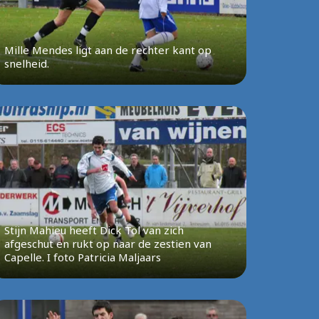
Mille Mendes ligt aan de rechter kant op
snelheid.
Stijn Mahieu heeft Dick Tol van zich
afgeschut en rukt op naar de zestien van
Capelle. I foto Patricia Maljaars