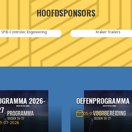
HOOFDSPONSORS
E-Controlec Engineering
Kraker Trailers
OGRAMMA 2026-
OEFENPROGRAMMA
27
05-07-2026
5-07-2026