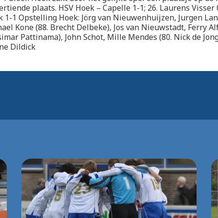
ertiende plaats. HSV Hoek – Capelle 1-1; 26. Laurens Visser 0
 1-1 Opstelling Hoek: Jörg van Nieuwenhuijzen, Jurgen Lan
hael Kone (88. Brecht Delbeke), Jos van Nieuwstadt, Ferry Alf
simar Pattinama), John Schot, Mille Mendes (80. Nick de Jong
ne Dildick