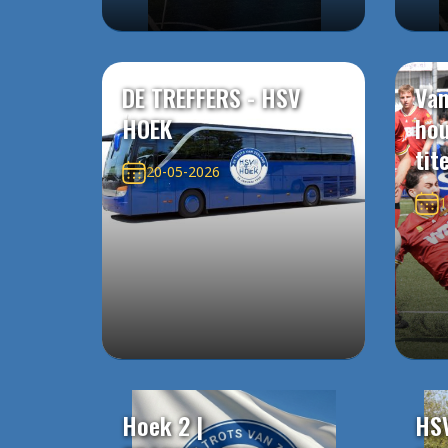
DE TREFFERS - HSV
Van
HOEK
ho
tit
20-05-2026
1
Hoek 2 |
HS