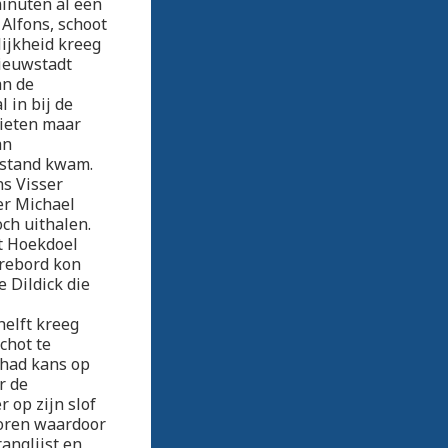
minuten al een
Alfons, schoot
lijkheid kreeg
Nieuwstadt
an de
 in bij de
hieten maar
an
rstand kwam.
ns Visser
er Michael
och uithalen.
t Hoekdoel
orebord kon
 Dildick die
helft kreeg
chot te
 had kans op
r de
 op zijn slof
coren waardoor
ranglijst en