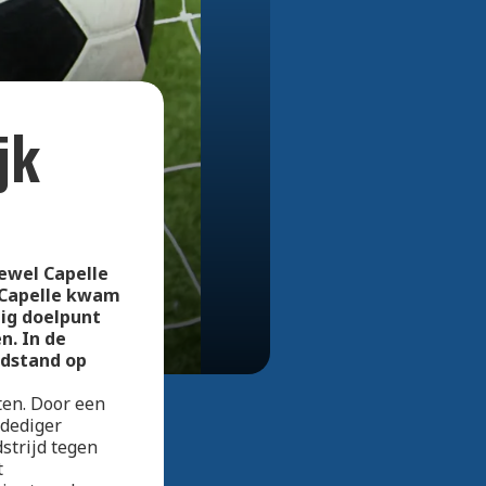
Bekijk alle foto's
jk
ewel Capelle
 Capelle kwam
ig doelpunt
n. In de
ndstand op
en. Door een
rdediger
strijd tegen
t