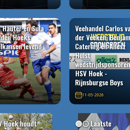
 Hauter en Sula
Veehandel Carlos v
uden Hoeks
der Veeken, Benjam
elkansen levend
Catering en Allesz
Hulst
8-05-2026
wedstrijdsponsore
HSV Hoek -
Rijnsburgse Boys
11-05-2026
V Hoek houdt
🔵⚪️ Laatste