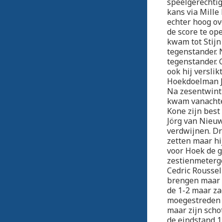
speelgerechtig
kans via Mille
echter hoog ov
de score te op
kwam tot Stijn
tegenstander. 
tegenstander. 
ook hij versli
Hoekdoelman J
Na zesentwinti
kwam vanachte
Kone zijn best
Jörg van Nieuw
verdwijnen. Dr
zetten maar hi
voor Hoek de g
zestienmeterge
Cedric Roussel
brengen maar 
de 1-2 maar za
moegestreden M
maar zijn scho
de eindstand 1-