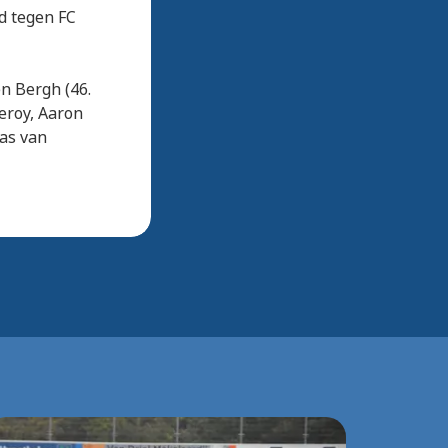
d tegen FC
en Bergh (46.
eroy, Aaron
mas van