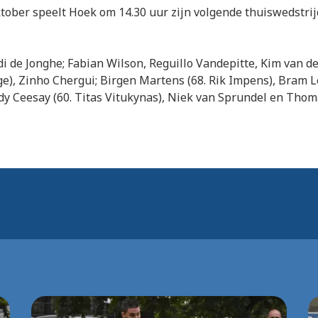
tober speelt Hoek om 14.30 uur zijn volgende thuiswedstrij
rdi de Jonghe; Fabian Wilson, Reguillo Vandepitte, Kim van d
e), Zinho Chergui; Birgen Martens (68. Rik Impens), Bram L
idy Ceesay (60. Titas Vitukynas), Niek van Sprundel en Tho