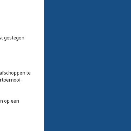
st gestegen
afschoppen te
rtoernooi,
en op een