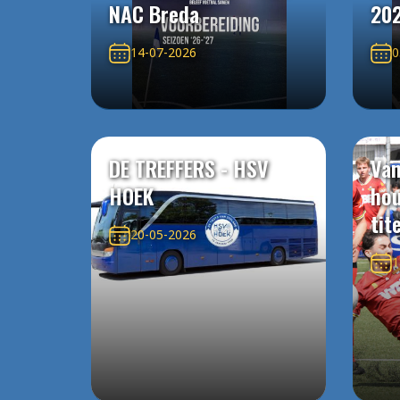
NAC Breda
20
14-07-2026
0
DE TREFFERS - HSV
Van
HOEK
ho
tit
20-05-2026
1