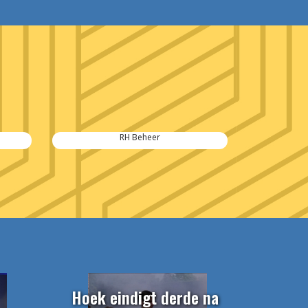
RH Beheer
Van Hese 
Hoek eindigt derde na