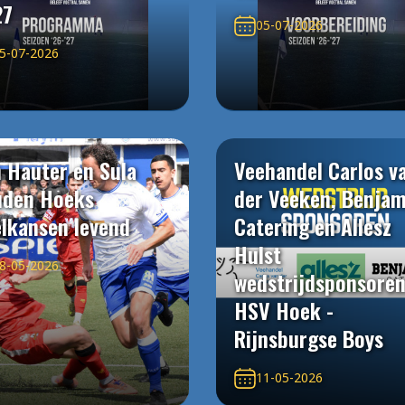
27
05-07-2026
5-07-2026
 Hauter en Sula
Veehandel Carlos v
uden Hoeks
der Veeken, Benjam
elkansen levend
Catering en Allesz
Hulst
8-05-2026
wedstrijdsponsore
HSV Hoek -
Rijnsburgse Boys
11-05-2026