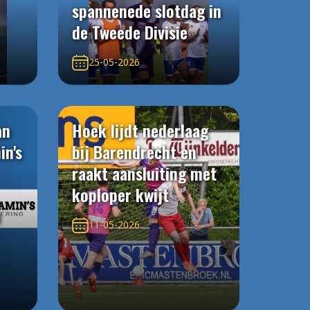
spannenede slotdag in
de Tweede Divisie
25-05-2026
an
Hoek lijdt nederlaag
in's
bij Barendrecht en
raakt aansluiting met
koploper kwijt
n
11-05-2026