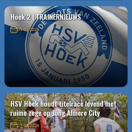
Hoek 2 | TRAINERNIEUWS
05-05-2026
HSV Hoek houdt titelrace levend met
ruime zege op Jong Almere City
27-04-2026