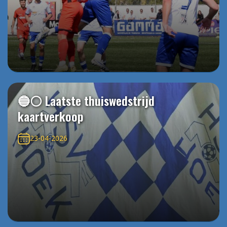
🔵⚪️ Laatste thuiswedstrijd
kaartverkoop
23-04-2026