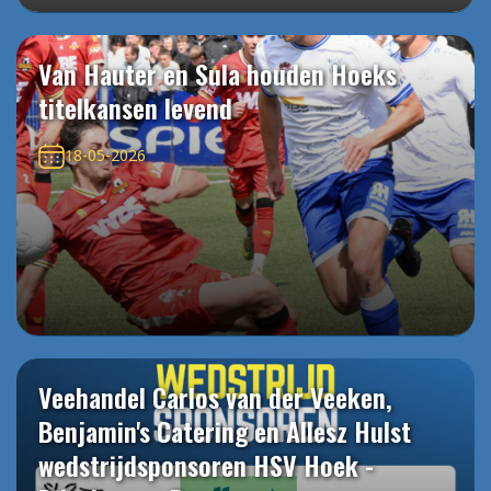
Van Hauter en Sula houden Hoeks
titelkansen levend
18-05-2026
Veehandel Carlos van der Veeken,
Benjamin's Catering en Allesz Hulst
wedstrijdsponsoren HSV Hoek -