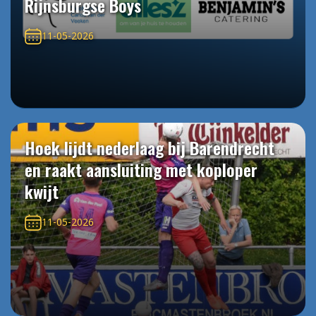
Rijnsburgse Boys
11-05-2026
Hoek lijdt nederlaag bij Barendrecht
en raakt aansluiting met koploper
kwijt
11-05-2026