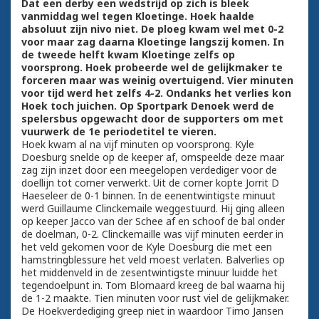
Dat een derby een wedstrijd op zich is bleek
vanmiddag wel tegen Kloetinge. Hoek haalde
absoluut zijn nivo niet. De ploeg kwam wel met 0-2
voor maar zag daarna Kloetinge langszij komen. In
de tweede helft kwam Kloetinge zelfs op
voorsprong. Hoek probeerde wel de gelijkmaker te
forceren maar was weinig overtuigend. Vier minuten
voor tijd werd het zelfs 4-2. Ondanks het verlies kon
Hoek toch juichen. Op Sportpark Denoek werd de
spelersbus opgewacht door de supporters om met
vuurwerk de 1e periodetitel te vieren.
Hoek kwam al na vijf minuten op voorsprong. Kyle
Doesburg snelde op de keeper af, omspeelde deze maar
zag zijn inzet door een meegelopen verdediger voor de
doellijn tot corner verwerkt. Uit de corner kopte Jorrit D
Haeseleer de 0-1 binnen. In de eenentwintigste minuut
werd Guillaume Clinckemaile weggestuurd. Hij ging alleen
op keeper Jacco van der Schee af en schoof de bal onder
de doelman, 0-2. Clinckemaille was vijf minuten eerder in
het veld gekomen voor de Kyle Doesburg die met een
hamstringblessure het veld moest verlaten. Balverlies op
het middenveld in de zesentwintigste minuur luidde het
tegendoelpunt in. Tom Blomaard kreeg de bal waarna hij
de 1-2 maakte. Tien minuten voor rust viel de gelijkmaker.
De Hoekverdediging greep niet in waardoor Timo Jansen