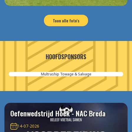
Toon alle foto's
HOOFDSPONSORS
Multraship Towage & Salvage
Oefenwedstrijd Hoek - NAC Breda
14-07-2026