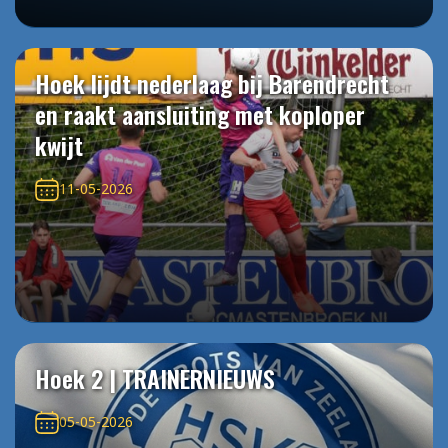
Hoek lijdt nederlaag bij Barendrecht
en raakt aansluiting met koploper
kwijt
11-05-2026
Hoek 2 | TRAINERNIEUWS
05-05-2026