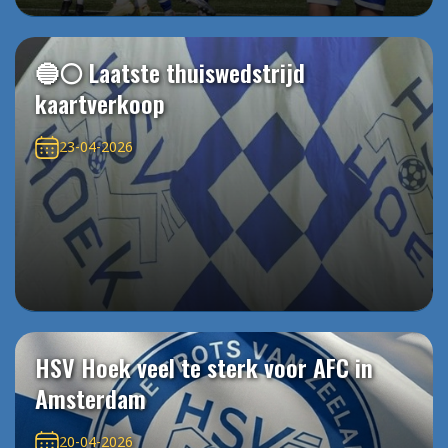
🔵⚪️ Laatste thuiswedstrijd
kaartverkoop
23-04-2026
HSV Hoek veel te sterk voor AFC in
Amsterdam
20-04-2026