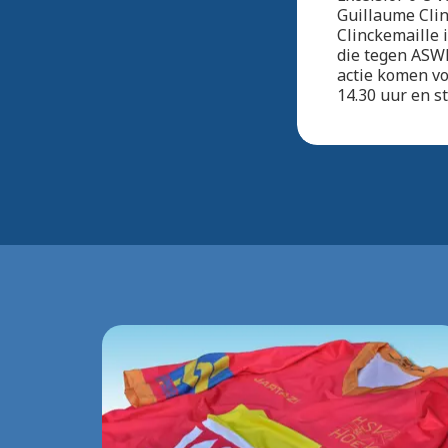
Guillaume Clin
Clinckemaille 
die tegen ASWH
actie komen vo
14.30 uur en s