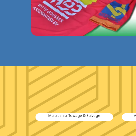
tiën B.V.
Multraship Towage & Salvage
A