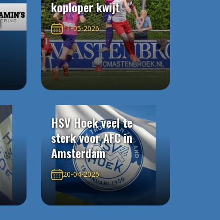
koploper kwijt
n
11-05-2026
HSV Hoek veel te
sterk voor AFC in
Amsterdam
20-04-2026