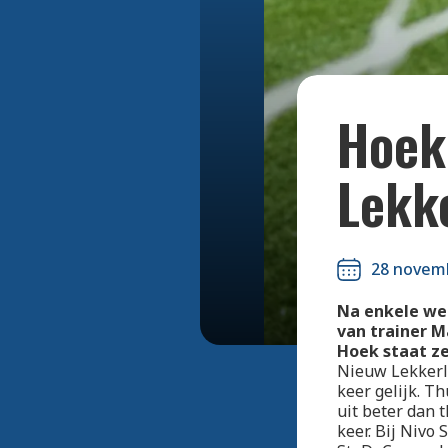
Hoek
Lekk
28 novem
Na enkele we
van trainer M
Hoek staat z
Nieuw Lekkerla
keer gelijk. T
uit beter dan 
keer. Bij Nivo