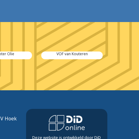
ter Olie
VOF van Kouteren
Ca
SV Hoek
Deze website is ontwikkeld door DiD