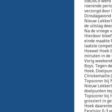
SteDoCo werd h
roerende perio
verzorgd door
Dinsdagavond 
Nieuw Lekkerla
de uitslag dee
Na de vroege v
Hierdoor bleef
einde maakte R
laatste compet
Hoewel Hoek b
minuten in de 
Vorig weekend
Boys. Tegen de
Hoek. Doelpun
Clinckemaille 
Topscorer bij 
Nieuw Lekkerl
doelpunten teg
Topscorer bij 
grossiert in g
Hoek daarenteg
Excelsior 0-3 