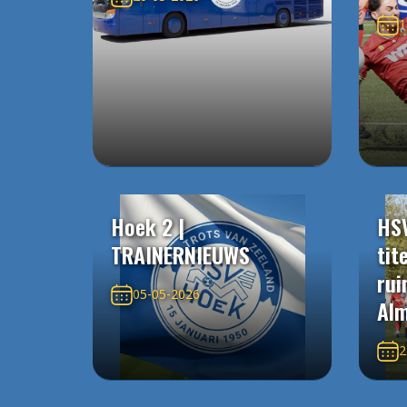
1
Hoek 2 |
HS
TRAINERNIEUWS
tit
rui
05-05-2026
Alm
2