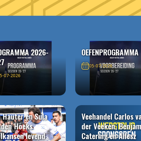
OGRAMMA 2026-
OEFENPROGRAMMA
27
05-07-2026
5-07-2026
 Hauter en Sula
Veehandel Carlos v
uden Hoeks
der Veeken, Benjam
elkansen levend
Catering en Allesz