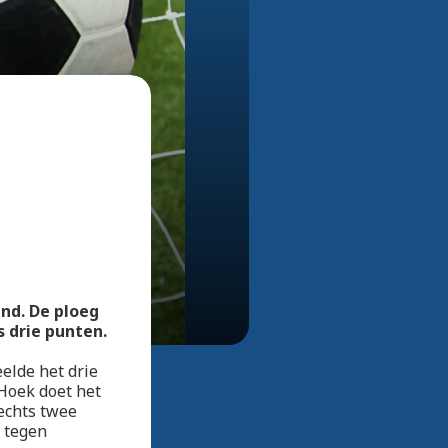
Bekijk alle foto's
nd. De ploeg
s drie punten.
elde het drie
 Hoek doet het
echts twee
 tegen