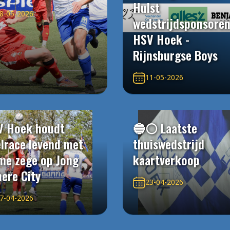
Hulst
8-05-2026
wedstrijdsponsore
HSV Hoek -
Rijnsburgse Boys
11-05-2026
V Hoek houdt
🔵⚪️ Laatste
elrace levend met
thuiswedstrijd
me zege op Jong
kaartverkoop
ere City
23-04-2026
7-04-2026