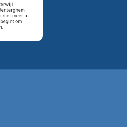
terwijl
n Renterghem
p niet meer in
, begint om
n.