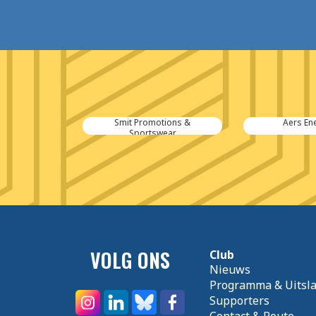
uw B.V.
Smit Promotions &
Aers En
Sportswear
VOLG ONS
Club
Nieuws
Programma & Uitsl
Supporters