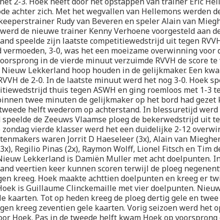
et 2-3. Hoek heeft door het opstappen van trainer Eric He
de achter zich. Met het wegvallen van Hellemons werden d
 keeperstrainer Rudy van Beveren en speler Alain van Mieg
werd de nieuwe trainer Kenny Verhoene voorgesteld aan de 
nd speelde zijn laatste competitiewedstrijd uit tegen RVV
d vermoeden, 3-0, was het een moeizame overwinning voor d
oorsprong in de vierde minuut verzuimde RVVH de score te
 Nieuw Lekkerland hoop houden in de gelijkmaker. Een kwar
VVH de 2-0. In de laatste minuut werd het nog 3-0. Hoek sp
itiewedstrijd thuis tegen ASWH en ging roemloos met 1-3 te
innen twee minuten de gelijkmaker op het bord had gezet 
tweede helft wederom op achterstand. In blessuretijd werd 
 speelde de Zeeuws Vlaamse ploeg de bekerwedstrijd uit t
 zondag vierde klasser werd het een duidelijke 2-12 overwi
tenmakers waren Jorrit D Haeseleer (3x), Alain van Mieghe
(3x), Regilio Pinas (2x), Raymon Wolff, Lionel Fitsch en Tim
Nieuw Lekkerland is Damiën Muller met acht doelpunten. In
and veertien keer kunnen scoren terwijl de ploeg negenent
en kreeg. Hoek maakte achttien doelpunten en kreeg er twi
Hoek is Guillaume Clinckemaille met vier doelpunten. Nieu
ele kaarten. Tot op heden kreeg de ploeg dertig gele en twee
en kreeg zeventien gele kaarten. Vorig seizoen werd het o
voor Hoek. Pas in de tweede helft kwam Hoek op voorsprong