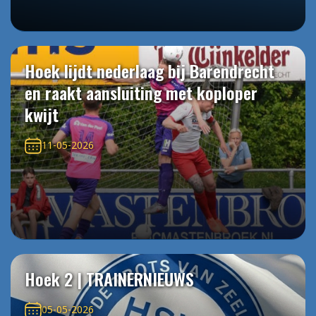
Hoek lijdt nederlaag bij Barendrecht
en raakt aansluiting met koploper
kwijt
11-05-2026
Hoek 2 | TRAINERNIEUWS
05-05-2026