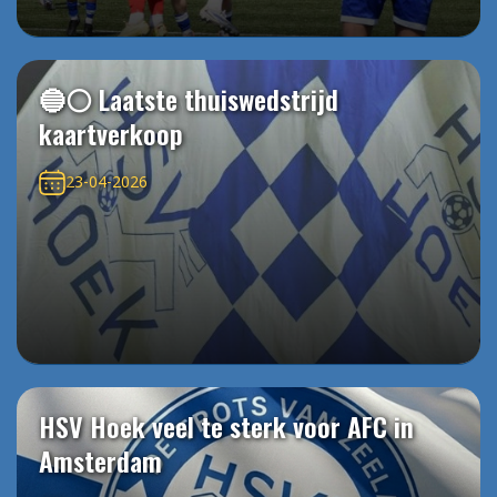
🔵⚪️ Laatste thuiswedstrijd
kaartverkoop
23-04-2026
HSV Hoek veel te sterk voor AFC in
Amsterdam