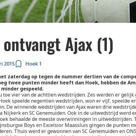
ontvangt Ajax (1)
ri 2015
Hoek 1
et zaterdag op tegen de nummer dertien van de compet
oeg twee punten minder heeft dan Hoek, hebben de 
 minder gespeeld.
u toe vier van de achttien wedstrijden. Zes werden er gelijk
Hoek speelde negentien wedstrijden, won er vijf, speelde er 
en. De winnende wedstrijden van Ajax waren drie wedstrijd
ta Nijkerk en SC Genemuiden. Ook in de uitwedstrijd werd 
 Hoek behaalde de meeste overwinningen in uitwedstrijden.
ijnsburgse Boys en Excelsior Maassluis gingen de punten m
eren. Thuis werd er gewonnen van SC Genemuiden en ONS