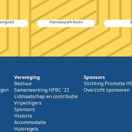
Vastgoed
Autowaspark Kuzee
Vereniging
Sponsors
Bestuur
Stichting Promotie H
agen
Samenwerking HPBC '23
Overzicht sponsoren
Lidmaatschap en contributie
Vrijwilligers
Sponsors
Historie
Accommodatie
Huisregels