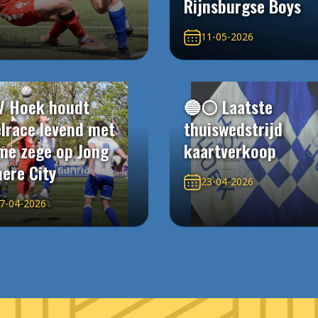
Rijnsburgse Boys
11-05-2026
V Hoek houdt
🔵⚪️ Laatste
elrace levend met
thuiswedstrijd
me zege op Jong
kaartverkoop
ere City
23-04-2026
7-04-2026