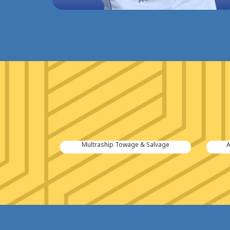
tiën B.V.
Multraship Towage & Salvage
A