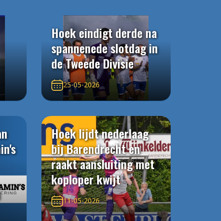
Hoek eindigt derde na
spannenede slotdag in
de Tweede Divisie
25-05-2026
an
Hoek lijdt nederlaag
in's
bij Barendrecht en
raakt aansluiting met
koploper kwijt
n
11-05-2026