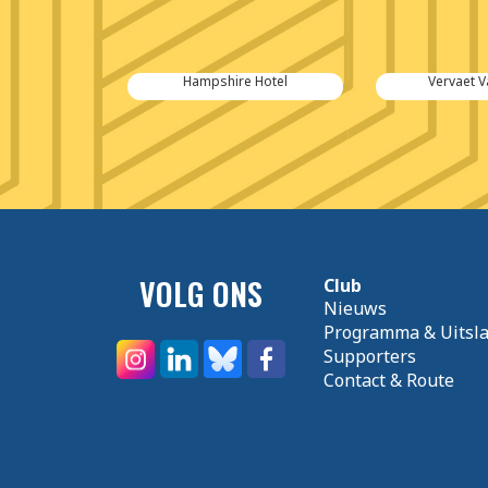
 van Goethem
Hampshire Hotel
Vervaet 
VOLG ONS
Club
Nieuws
Programma & Uitsl
Supporters
Contact & Route