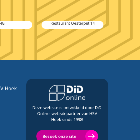
ING
Restaurant Oesterput 14
Naeye-
SV Hoek
Deze website is ontwikkeld door DiD
Online, websitepartner van HSV
Hoek sinds 1998!
Bezoek onze site