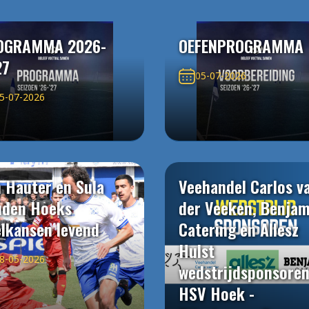
OGRAMMA 2026-
OEFENPROGRAMMA
27
05-07-2026
5-07-2026
 Hauter en Sula
Veehandel Carlos v
uden Hoeks
der Veeken, Benjam
elkansen levend
Catering en Allesz
Hulst
8-05-2026
wedstrijdsponsore
HSV Hoek -