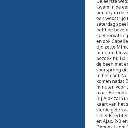
De eerste weds
kwam in de ee
penalty in de 
een wedstrijd
zaterdag speel
helft de boven
spelhervatting
en ook Capelle
tijd zette Mim
minuten blessu
bezoek bij Bar
de been met e
voorsprong uit
in het doel. N
komen nadat Ba
minuten voor t
maar Barendrec
Bij Ajax zal Yu
kaart van het 
vierde gele ka
scheidsrechter
en Ajax, 2-0 e
Denoek is om 1