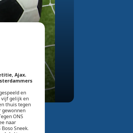
Bekijk alle foto's
itie, Ajax.
Amsterdammers
 gespeeld en
vijf gelijk en
en thuis tegen
er gewonnen
 Tegen ONS
ee naar
 Boso Sneek.