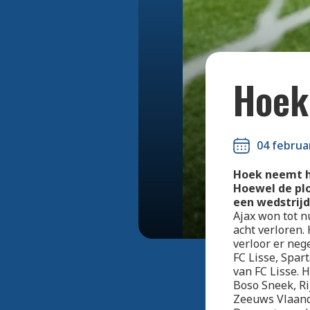
Hoek 
04 februa
Hoek neemt h
Hoewel de pl
een wedstrijd
Ajax won tot n
acht verloren. 
verloor er neg
FC Lisse, Spar
van FC Lisse.
Boso Sneek, R
Zeeuws Vlaand