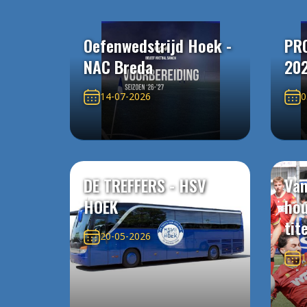
Oefenwedstrijd Hoek -
PR
NAC Breda
20
14-07-2026
0
DE TREFFERS - HSV
Van
HOEK
ho
tit
20-05-2026
1