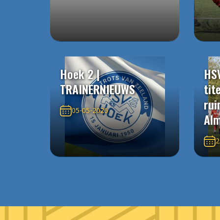
Hoek 2 |
HS
TRAINERNIEUWS
tit
rui
05-05-2026
Alm
2