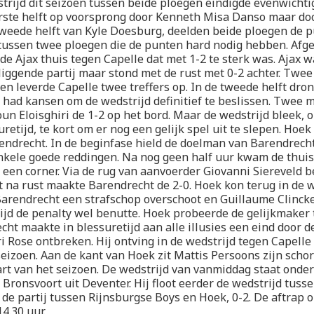
trijd dit seizoen tussen beide ploegen eindigde evenwichtig
rste helft op voorsprong door Kenneth Misa Danso maar do
tweede helft van Kyle Doesburg, deelden beide ploegen de pu
 tussen twee ploegen die de punten hard nodig hebben. Afg
de Ajax thuis tegen Capelle dat met 1-2 te sterk was. Ajax w
liggende partij maar stond met de rust met 0-2 achter. Twee
en leverde Capelle twee treffers op. In de tweede helft dro
 had kansen om de wedstrijd definitief te beslissen. Twee 
oun Eloisghiri de 1-2 op het bord. Maar de wedstrijd bleek, o
retijd, te kort om er nog een gelijk spel uit te slepen. Hoek
endrecht. In de beginfase hield de doelman van Barendrecht
nkele goede reddingen. Na nog geen half uur kwam de thui
 een corner. Via de rug van aanvoerder Giovanni Siereveld b
et na rust maakte Barendrecht de 2-0. Hoek kon terug in de 
rendrecht een strafschop overschoot en Guillaume Clincke
ijd de penalty wel benutte. Hoek probeerde de gelijkmaker 
ht maakte in blessuretijd aan alle illusies een eind door d
ri Rose ontbreken. Hij ontving in de wedstrijd tegen Capelle 
seizoen. Aan de kant van Hoek zit Mattis Persoons zijn schor
art van het seizoen. De wedstrijd van vanmiddag staat onder
 Bronsvoort uit Deventer. Hij floot eerder de wedstrijd tus
n de partij tussen Rijnsburgse Boys en Hoek, 0-2. De aftrap 
4.30 uur.