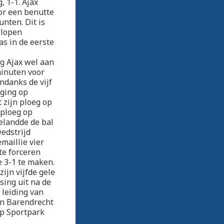
, 1-1. Ajax
or een benutte
nten. Dit is
elopen
as in de eerste
ng Ajax wel aan
minuten voor
ndanks de vijf
 ging op
 zijn ploeg op
sploeg op
elandde de bal
wedstrijd
maillie vier
te forceren
e 3-1 te maken.
zijn vijfde gele
sing uit na de
 leiding van
sen Barendrecht
op Sportpark