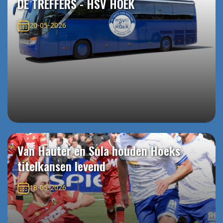
DE TREFFERS - HSV HOEK
20-05-2026
Van Hauter en Sula houden Hoeks
titelkansen levend
18-05-2026