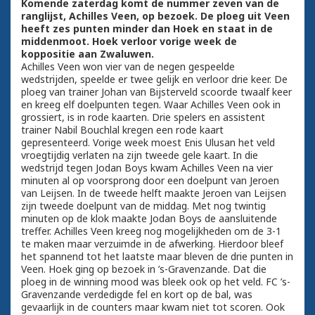
Komende zaterdag komt de nummer zeven van de
ranglijst, Achilles Veen, op bezoek. De ploeg uit Veen
heeft zes punten minder dan Hoek en staat in de
middenmoot. Hoek verloor vorige week de
koppositie aan Zwaluwen.
Achilles Veen won vier van de negen gespeelde
wedstrijden, speelde er twee gelijk en verloor drie keer. De
ploeg van trainer Johan van Bijsterveld scoorde twaalf keer
en kreeg elf doelpunten tegen. Waar Achilles Veen ook in
grossiert, is in rode kaarten. Drie spelers en assistent
trainer Nabil Bouchlal kregen een rode kaart
gepresenteerd. Vorige week moest Enis Ulusan het veld
vroegtijdig verlaten na zijn tweede gele kaart. In die
wedstrijd tegen Jodan Boys kwam Achilles Veen na vier
minuten al op voorsprong door een doelpunt van Jeroen
van Leijsen. In de tweede helft maakte Jeroen van Leijsen
zijn tweede doelpunt van de middag. Met nog twintig
minuten op de klok maakte Jodan Boys de aansluitende
treffer. Achilles Veen kreeg nog mogelijkheden om de 3-1
te maken maar verzuimde in de afwerking. Hierdoor bleef
het spannend tot het laatste maar bleven de drie punten in
Veen. Hoek ging op bezoek in ’s-Gravenzande. Dat die
ploeg in de winning mood was bleek ook op het veld. FC ’s-
Gravenzande verdedigde fel en kort op de bal, was
gevaarlijk in de counters maar kwam niet tot scoren. Ook