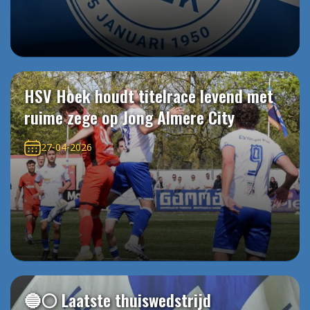
HSV Hoek houdt titelrace levend met
ruime zege op Jong Almere City
27-04-2026
🔵⚪️ Laatste thuiswedstrijd