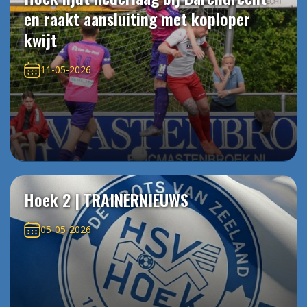
en raakt aansluiting met koploper
kwijt
11-05-2026
Hoek 2 | TRAINERNIEUWS
05-05-2026