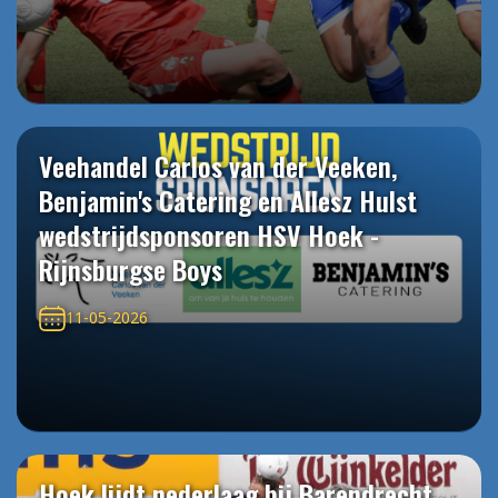
Veehandel Carlos van der Veeken,
Benjamin's Catering en Allesz Hulst
wedstrijdsponsoren HSV Hoek -
Rijnsburgse Boys
11-05-2026
Hoek lijdt nederlaag bij Barendrecht