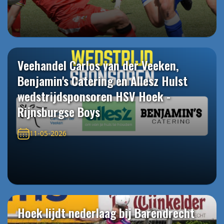
Veehandel Carlos van der Veeken,
Benjamin's Catering en Allesz Hulst
wedstrijdsponsoren HSV Hoek -
Rijnsburgse Boys
11-05-2026
Hoek lijdt nederlaag bij Barendrecht