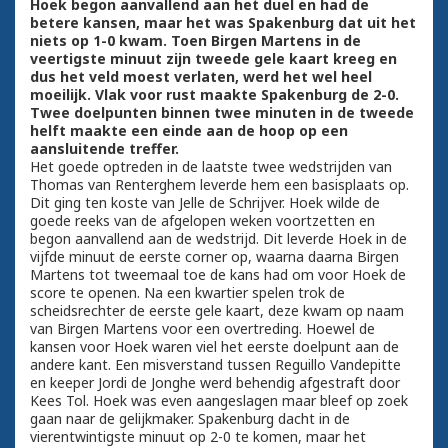
Hoek begon aanvallend aan het duel en had de
betere kansen, maar het was Spakenburg dat uit het
niets op 1-0 kwam. Toen Birgen Martens in de
veertigste minuut zijn tweede gele kaart kreeg en
dus het veld moest verlaten, werd het wel heel
moeilijk. Vlak voor rust maakte Spakenburg de 2-0.
Twee doelpunten binnen twee minuten in de tweede
helft maakte een einde aan de hoop op een
aansluitende treffer.
Het goede optreden in de laatste twee wedstrijden van
Thomas van Renterghem leverde hem een basisplaats op.
Dit ging ten koste van Jelle de Schrijver. Hoek wilde de
goede reeks van de afgelopen weken voortzetten en
begon aanvallend aan de wedstrijd. Dit leverde Hoek in de
vijfde minuut de eerste corner op, waarna daarna Birgen
Martens tot tweemaal toe de kans had om voor Hoek de
score te openen. Na een kwartier spelen trok de
scheidsrechter de eerste gele kaart, deze kwam op naam
van Birgen Martens voor een overtreding. Hoewel de
kansen voor Hoek waren viel het eerste doelpunt aan de
andere kant. Een misverstand tussen Reguillo Vandepitte
en keeper Jordi de Jonghe werd behendig afgestraft door
Kees Tol. Hoek was even aangeslagen maar bleef op zoek
gaan naar de gelijkmaker. Spakenburg dacht in de
vierentwintigste minuut op 2-0 te komen, maar het