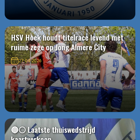
HSV Hoek houdt titelrace levend met
ruime zege op Jong Almere City
27-04-2026
🔵⚪️ Laatste thuiswedstrijd
kaartverkoop