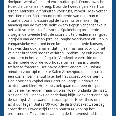
doelpunt werd afgekeurd voor buitenspel. Daarna was het
Hoek die de kansen kreeg. Door de tweede gele kaart van
Birgen Martens. vijf minuten voor rust, moest Hoek verder
met tien man. Spakenburg profiteerde van een man meer
situatie door in blessuretijd de twee nul te maken. Bij
aanvang van de tweede helft kwam Pepijn Vangansbeke in
het veld voor Mattis Persoons. Spakenburg probeerde
vroeg in de tweede helft de score uit te breiden maar goed
ingrijpen van doelman Jordi de Jonghe voorkwam dit. Pepijn
Vangansbeke viel goed in en kreeg enkele goede kansen,
Het was dan ook jammer dat hij een half uur voor tijd het
veld per brancard moest verlaten. Ibrahim Eryürük kwam
voor hem in het veld. Reguillo Vandepitte verruilde de
achterhoede voor de voorhoede om een aansluitende
treffer te forceren. Het pakte echter anders uit. Twintig
minuten voor tijd maakte Salim Amerzgiou de drie nul uit
een corner. Een minuut later liet het scorebord de vier nul
zien door een kopbal van Peter de Lange. Ondanks de
achterstand bleef Hoek op zoek gaan naar een doelpunt
om de eer te redden maar dit was Hoek, ondanks de inzet,
niet gegund. Ondanks de nederlaag blijft Hoek dertiende op
de ranglijst. Aanstaande dinsdag speelt Hoek thuis om
acht uur tegen Unitas ‘30 voor de districtsbeker. Zaterdag
staat de thuiswedstrijd tegen Sparta Nijkerk op het
programma. Zij verloren vandaag de thuiswedstrijd tegen