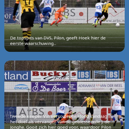
De topspits van DVS, Pilon, geeft Hoek hier de
eerste waarschuwing...
tweede keeper Vin Vercouteren stond vandaag in
het doel als vervanger van de geblesseerde J. de
Jonghe. Gooit zich hier goed voor, waardoor Pilon