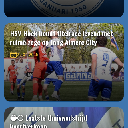
HSV Hoek houdt titelrace levend met
ruime zege op Jong Almere City
27-04-2026
🔵⚪️ Laatste thuiswedstrijd
kaartverkoop