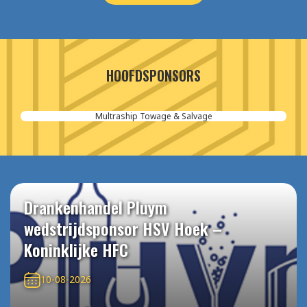
HOOFDSPONSORS
Aannemersbedrijf van der Poel
Drankenhandel Pluym
wedstrijdsponsor HSV Hoek –
Koninklijke HFC
10-08-2026