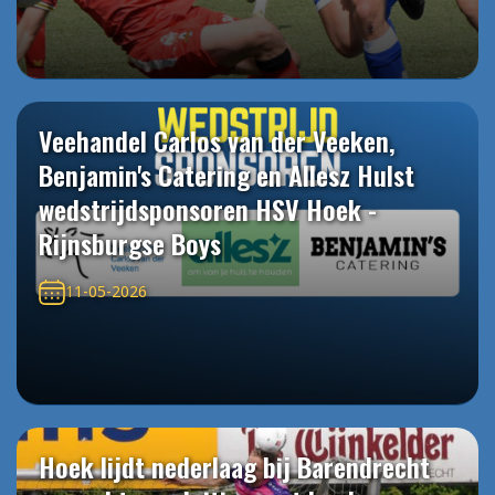
Veehandel Carlos van der Veeken,
Benjamin's Catering en Allesz Hulst
wedstrijdsponsoren HSV Hoek -
Rijnsburgse Boys
11-05-2026
Hoek lijdt nederlaag bij Barendrecht