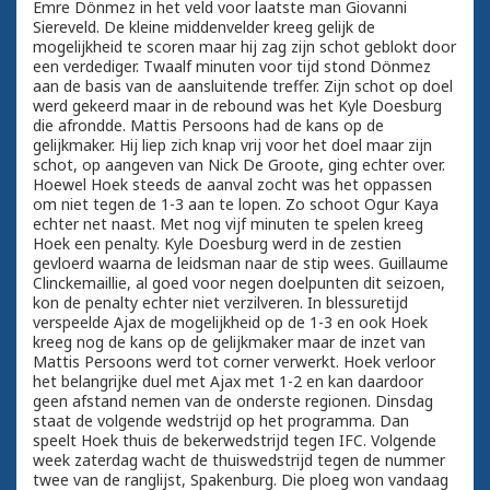
Emre Dönmez in het veld voor laatste man Giovanni
Siereveld. De kleine middenvelder kreeg gelijk de
mogelijkheid te scoren maar hij zag zijn schot geblokt door
een verdediger. Twaalf minuten voor tijd stond Dönmez
aan de basis van de aansluitende treffer. Zijn schot op doel
werd gekeerd maar in de rebound was het Kyle Doesburg
die afrondde. Mattis Persoons had de kans op de
gelijkmaker. Hij liep zich knap vrij voor het doel maar zijn
schot, op aangeven van Nick De Groote, ging echter over.
Hoewel Hoek steeds de aanval zocht was het oppassen
om niet tegen de 1-3 aan te lopen. Zo schoot Ogur Kaya
echter net naast. Met nog vijf minuten te spelen kreeg
Hoek een penalty. Kyle Doesburg werd in de zestien
gevloerd waarna de leidsman naar de stip wees. Guillaume
Clinckemaillie, al goed voor negen doelpunten dit seizoen,
kon de penalty echter niet verzilveren. In blessuretijd
verspeelde Ajax de mogelijkheid op de 1-3 en ook Hoek
kreeg nog de kans op de gelijkmaker maar de inzet van
Mattis Persoons werd tot corner verwerkt. Hoek verloor
het belangrijke duel met Ajax met 1-2 en kan daardoor
geen afstand nemen van de onderste regionen. Dinsdag
staat de volgende wedstrijd op het programma. Dan
speelt Hoek thuis de bekerwedstrijd tegen IFC. Volgende
week zaterdag wacht de thuiswedstrijd tegen de nummer
twee van de ranglijst, Spakenburg. Die ploeg won vandaag