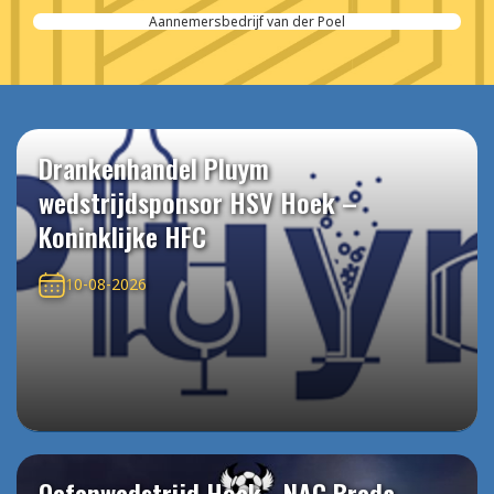
Aannemersbedrijf van der Poel
Drankenhandel Pluym
wedstrijdsponsor HSV Hoek –
Koninklijke HFC
10-08-2026
Oefenwedstrijd Hoek - NAC Breda