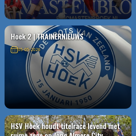
Hoek 2 | TRAINERNIEUWS
05-05-2026
HSV Hoek houdt titelrace levend met
ruime zege op Jong Almere City