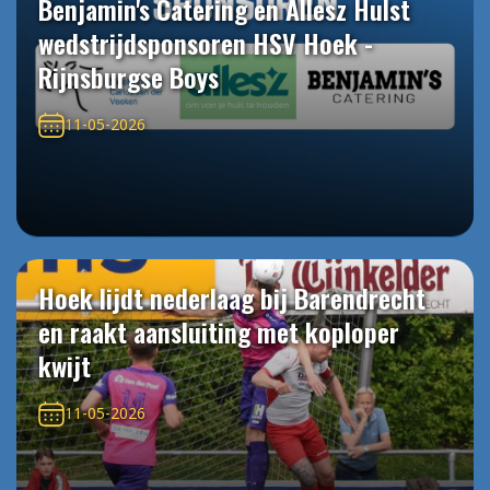
Benjamin's Catering en Allesz Hulst
wedstrijdsponsoren HSV Hoek -
Rijnsburgse Boys
11-05-2026
Hoek lijdt nederlaag bij Barendrecht
en raakt aansluiting met koploper
kwijt
11-05-2026