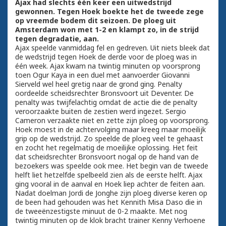
Ajax had slechts één keer een uitwedstrijd
gewonnen. Tegen Hoek boekte het de tweede zege
op vreemde bodem dit seizoen. De ploeg uit
Amsterdam won met 1-2 en klampt zo, in de strijd
tegen degradatie, aan.
Ajax speelde vanmiddag fel en gedreven. Uit niets bleek dat
de wedstrijd tegen Hoek de derde voor de ploeg was in
één week. Ajax kwam na twintig minuten op voorsprong
toen Ogur Kaya in een duel met aanvoerder Giovanni
Sierveld wel heel gretig naar de grond ging. Penalty
oordeelde scheidsrechter Bronsvoort uit Deventer. De
penalty was twijfelachtig omdat de actie die de penalty
veroorzaakte buiten de zestien werd ingezet. Sergio
Cameron verzaakte niet en zette zijn ploeg op voorsprong.
Hoek moest in de achtervolging maar kreeg maar moeilijk
grip op de wedstrijd. Zo speelde de ploeg veel te gehaast
en zocht het regelmatig de moeilijke oplossing. Het feit
dat scheidsrechter Bronsvoort nogal op de hand van de
bezoekers was speelde ook mee. Het begin van de tweede
helft liet hetzelfde spelbeeld zien als de eerste helft. Ajax
ging vooral in de aanval en Hoek liep achter de feiten aan.
Nadat doelman Jordi de Jonghe zijn ploeg diverse keren op
de been had gehouden was het Kennith Misa Daso die in
de tweeënzestigste minuut de 0-2 maakte. Met nog
twintig minuten op de klok bracht trainer Kenny Verhoene