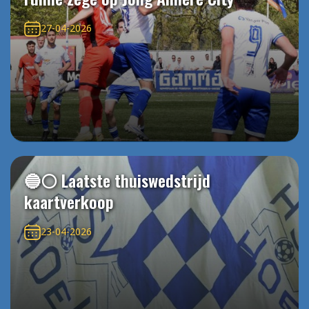
27-04-2026
🔵⚪️ Laatste thuiswedstrijd
kaartverkoop
23-04-2026